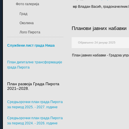
Фото галерија
мр Владан Васић, градоначелник
Град
Околина
Планови јавних набавки
Лого Пирота
Објављено 24 јануар 2025
Службени лист града Ниша
План јавних набавки - Градска уп
План дигиталне трансформације
града Пирота
План развоја Града Пирота
2021–2028.
Средњорочни план града Пирота
за период 2025. - 2027. године
Средњорочни план града Пирота
за период 2024. - 2026. године