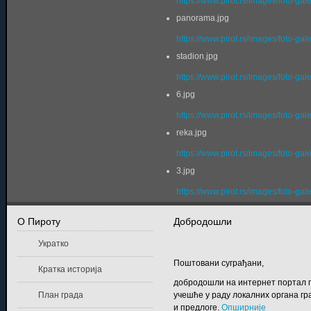
https://www.pirot.rs/images/foto-gal
panorama.jpg
https://www.pirot.rs/images/foto-ga
stadion.jpg
https://www.pirot.rs/images/foto-gal
6.jpg
https://www.pirot.rs/images/foto-gal
reka.jpg
https://www.pirot.rs/images/foto-gal
3.jpg
https://www.pirot.rs/images/foto-gal
О Пироту
Добродошли
Укратко
Поштовани суграђани,
Кратка историја
добродошли на интернет портал г
План града
учешће у раду локалних органа гр
и предлоге.
Опширније