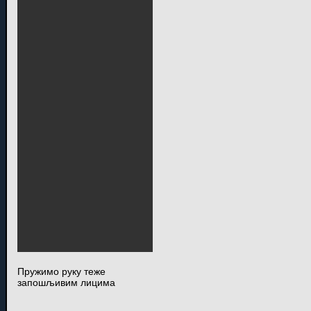
Пружимо руку теже
запошљивим лицима