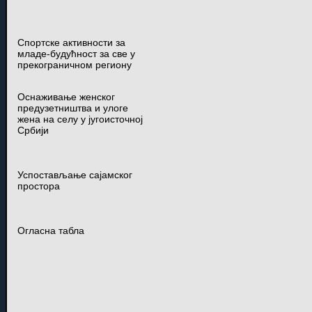
Спортске активности за
младе-будућност за све у
прекограничном региону
Оснаживање женског
предузетништва и улоге
жена на селу у југоисточној
Србији
Успостављање сајамског
простора
Огласна табла