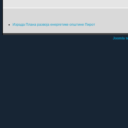
Израда Плана развоја енергетике општине Пирот
Joomla t