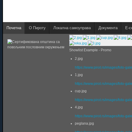
Почетна
О Пироту
Локална самоуправа
Документа
E-с
Showlist Example - Promo
2.jpg
https://www.pirot.rs/images/foto-gal
1.jpg
https://www.pirot.rs/images/foto-gal
cup.jpg
https://www.pirot.rs/images/foto-gal
4.jpg
https://www.pirot.rs/images/foto-gal
peglana.jpg