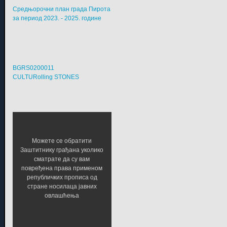
Средњорочни план града Пирота
за период 2023. - 2025. године
BGRS0200011
CULTURolling STONES
Можете се обратити
Заштитнику грађана уколико
сматрате да су вам
повређена права применом
републичких прописа од
стране носилаца јавних
овлашћења