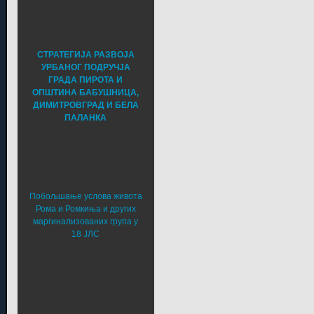
СТРАТЕГИЈА РАЗВОЈА
УРБАНОГ ПОДРУЧЈА
ГРАДА ПИРОТА И
ОПШТИНА БАБУШНИЦА,
ДИМИТРОВГРАД И БЕЛА
ПАЛАНКА
Побољшање услова живота
Рома и Ромкиња и других
маргинализованих група у
18 ЈЛС