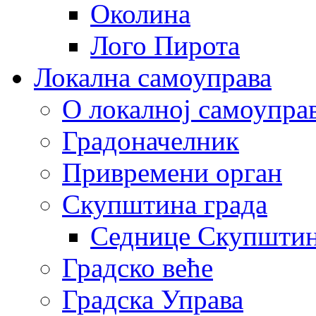
Околина
Лого Пирота
Локална самоуправа
О локалној самоупра
Градоначелник
Привремени орган
Скупштина града
Седнице Скупшти
Градско веће
Градска Управа