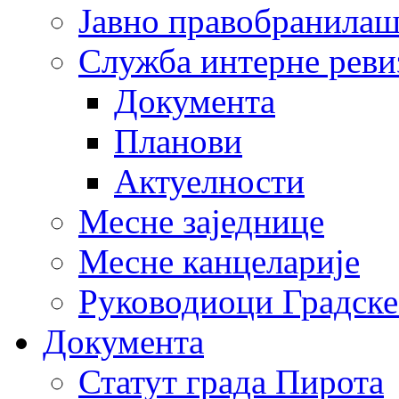
Јавно правобранила
Служба интерне реви
Документа
Планови
Актуелности
Месне заједнице
Месне канцеларије
Руководиоци Градске
Документа
Статут града Пирота