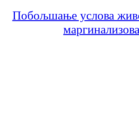
Побољшање услова живо
маргинализова