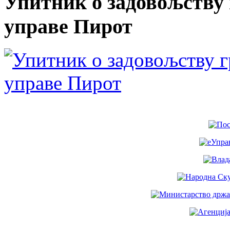
Упитник о задовољству 
управе Пирот