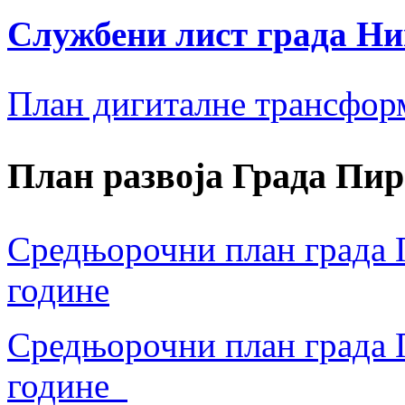
Службени лист града Н
План дигиталне трансфор
План развоја Града Пир
Средњорочни план града П
године
Средњорочни план града П
године