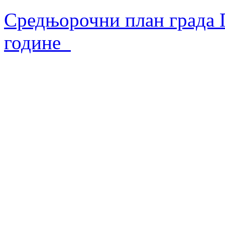
Средњорочни план града П
године