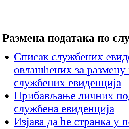
Размена података по сл
Списак службених евиде
овлашћених за размену
службених евиденција
Прибављање личних под
службена евиденција
Изјава да ће странка у