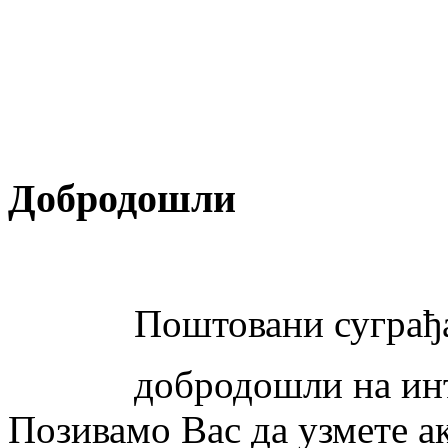
Добродошли
Поштовани суграђ
добродошли на инт
Позивамо Вас да узмете а