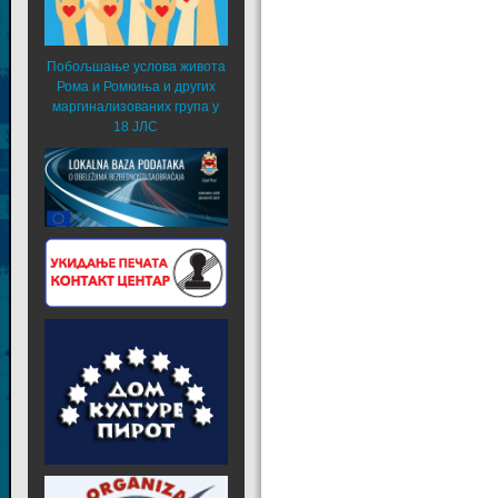
Побољшање услова живота
Рома и Ромкиња и других
маргинализованих група у
18 ЈЛС