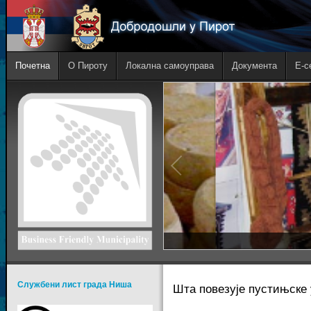
Почетна
О Пироту
Локална самоуправа
Документа
E-с
Службени лист града Ниша
Шта повезује пустињске 