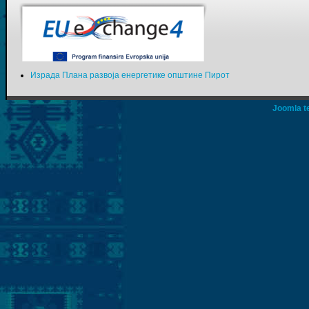
Израда Плана развоја енергетике општине Пирот
Joomla t