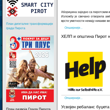
Абориџина заједно са пиротским 
Изложбу је свечано отворила амб
врсте уметности немају никакве в
План дигиталне трансформације
Опширније...
града Пирота
ХЕЛП и општина Пирот н
Опширније...
Усвојен ребаланс буџета
План развоја Града Пирота