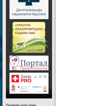
Пружимо руку теже