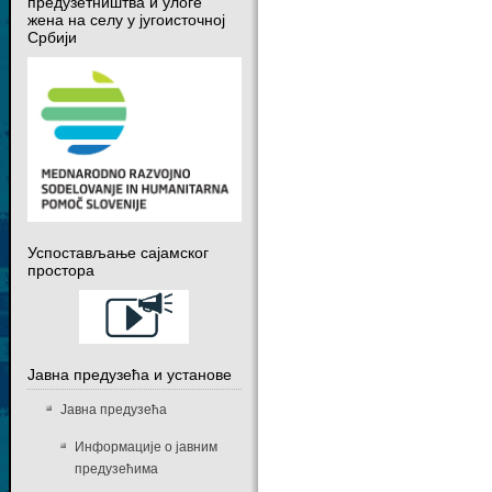
предузетништва и улоге
жена на селу у југоисточној
Србији
Успостављање сајамског
простора
Јавна предузећа и установе
Јавна предузећа
Информације о јавним
предузећима