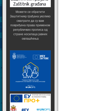
Можете се обратити
Заштитнику грађана уколико
сматрате да су вам
повређена права применом
републичких прописа од
стране носилаца јавних
овлашћења