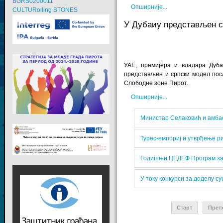
BGRS0200011
Опширније...
CULTURolling STONES
У Дубаиу представљен с
УАЕ, премијера и владара Дуба
представљен и српски модел пос
Слободне зоне Пирот.
Опширније...
Министар Селаковић и амба
Турес-емпориј и утврђење ри
Годишњи ЦЕДЕФ Програм за 
У току конкурси за доделу
Старт
Прет