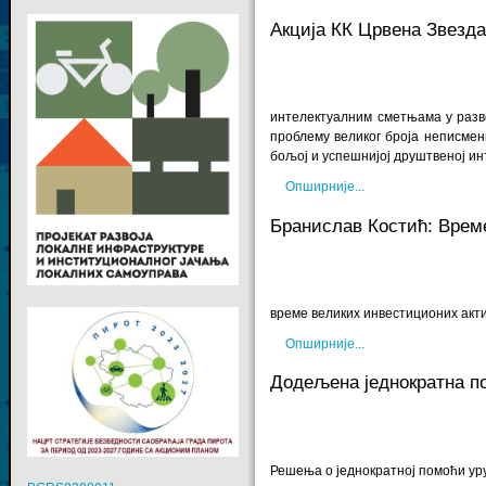
Акција КК Црвена Звезда
интелектуалним сметњама у развој
проблему великог броја неписмен
бољој и успешнијој друштвеној ин
Опширније...
Бранислав Костић: Време
време великих инвестиционих акти
Опширније...
Додељена једнократна п
Решења о једнократној помоћи ур