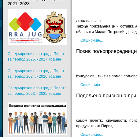
2021–2028.
локална власт.
Такође прихваћена је и оставка 
обављати Милан Петровић, доса
Опширније...
Позив пољопривредницим
Средњорочни план града Пирота
за период 2025. - 2027. године
Средњорочни план града Пирота
конкурс општине за помоћ пољопр
за период 2024. - 2026. године
Опширније...
Средњорочни план града Пирота
за период 2023. - 2025. године
Подељена признања при
самом почетку свечаности, пр
предузетника Пирот,
Опширније...