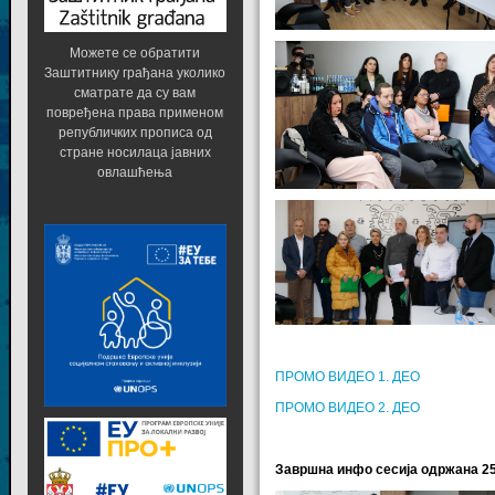
Можете се обратити
Заштитнику грађана уколико
сматрате да су вам
повређена права применом
републичких прописа од
стране носилаца јавних
овлашћења
ПРОМО ВИДЕО 1. ДЕО
ПРОМО ВИДЕО 2. ДЕО
Завршна инфо сесија одржана 25