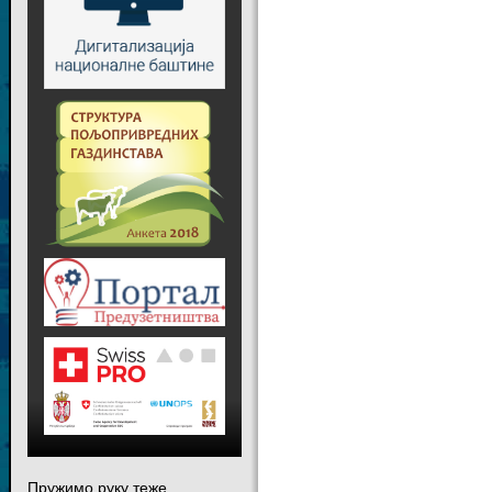
Пружимо руку теже