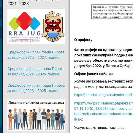
2021–2028.
О пројекту
Фотографије са одржане уводне 
Средњорочни план града Пирота
локалних самоуправа подржаних
за период 2025. - 2027. године
решења у области локалне поли
децембра 2022. у Палати Србије
Средњорочни план града Пирота
Објаве јавних набавки
за период 2024. - 2026. године
Услуге ангажовања екстерних експ
Средњорочни план града Пирота
радном месту код послодаваца за
за период 2023. - 2025. године
https://jnportal.ujn.gov.rs/tender-eo
https://www.pirot.rs/index.php/lok
07-11-10-51-13/6530-javni-poziv-an
realizacija-obuka-na-radnom-mestu-
lica-2
Услуге маркетиншке кампање: