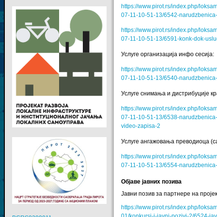
https://www.pirot.rs/index.php/lok
07-11-10-51-13/6542-narudzbenica
https://www.pirot.rs/index.php/lok
07-11-10-51-13/6591-konk-dok-usl
Услуге организација инфо сесија:
https://www.pirot.rs/index.php/lok
07-11-10-51-13/6540-narudzbenica-u
Услуге снимања и дистрибуције кр
https://www.pirot.rs/index.php/lok
07-11-10-51-13/6538-narudzbenica-us
video-zapisa-2
Услуге ангажовања преводиоца (са 
https://www.pirot.rs/index.php/lok
07-11-10-51-13/6554-narudzbenica
Објаве јавних позива
Јавни позив за партнере на пројек
https://www.pirot.rs/index.php/lok
01/konkursi-i-javni-pozivi-2/6524-ja