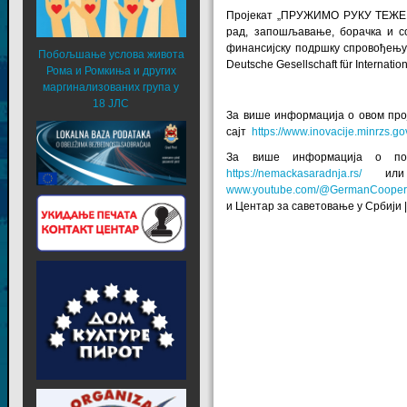
Пројекат „ПРУЖИМО РУКУ ТЕЖЕ 
рад, запошљавање, борачка и с
финансијску подршку спровођењу о
Побољшање услова живота
Deutsche Gesellschaft für Interna
Рома и Ромкиња и других
маргинализованих група у
18 ЈЛС
За више информација о овом про
сајт
https://www.inovacije.minrzs.gov
За више информација о под
https://nemackasaradnja.rs/
или к
www.youtube.com/@GermanCoopera
и
Центар за саветовање у Србији
|