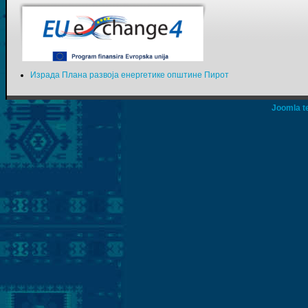
Израда Плана развоја енергетике општине Пирот
Joomla t