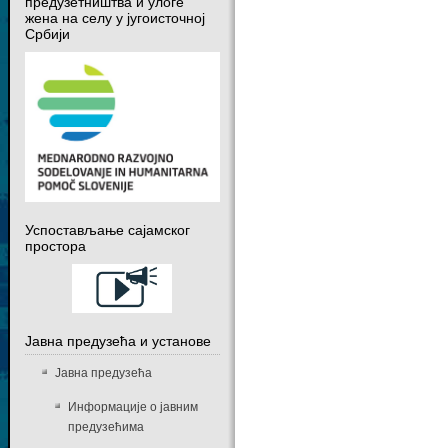
предузетништва и улоге
жена на селу у југоисточној
Србији
Успостављање сајамског
простора
Јавна предузећа и установе
Јавна предузећа
Информације о јавним
предузећима