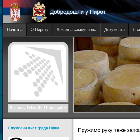
Почетна
О Пироту
Локална самоуправа
Документа
E-с
Службени лист града Ниша
Пружимо руку теже за