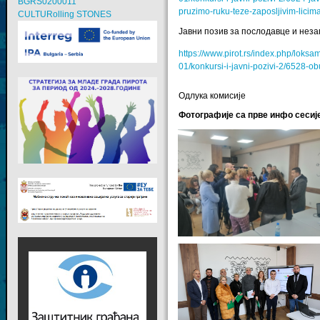
BGRS0200011
pruzimo-ruku-teze-zaposljivim-licim
CULTURolling STONES
Јавни позив за послодавце и нез
https://www.pirot.rs/index.php/lok
01/konkursi-i-javni-pozivi-2/6528
Одлука комисије
Фотографије са прве инфо сесије