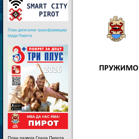
План дигиталне трансформације
града Пирота
План развоја Града Пирота