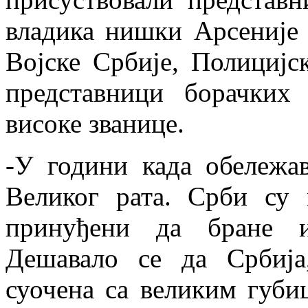
владика нишки Арсеније 
Војске Србије, Полицијск
представници борачких 
високе званице.
-У години када обележа
Великог рата. Срби су 
принуђени да бране ил
Дешавало се да Србија
суочена са великим губиц