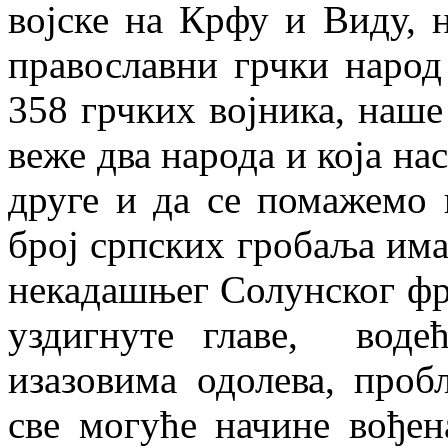
војске на Крфу и Виду, 
православни грчки народ
358 грчких војника, наше 
веже два народа и која н
друге и да се помажемо 
број српских гробаља им
некадашњег Солунског фр
уздигнуте главе, воде
изазовима одолева, проб
све могуће начине вође