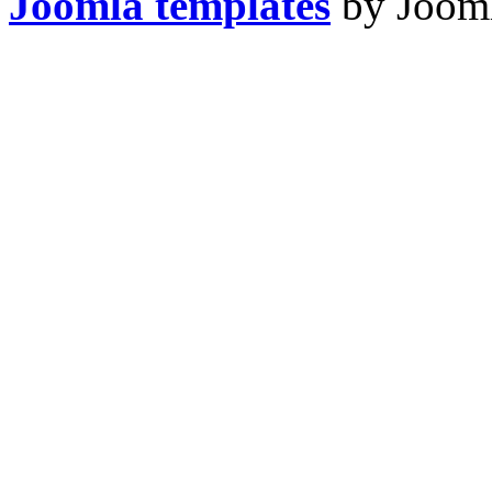
Joomla templates
by Jooml