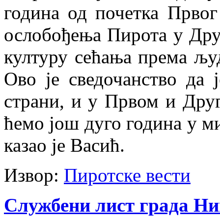
година од почетка Првог
ослобођења Пирота у Друг
културу сећања према људ
Ово је сведочанство да 
страни, и у Првом и Друг
ћемо још дуго година у м
казао је Васић.
Извор:
Пиротске вести
Службени лист града Н