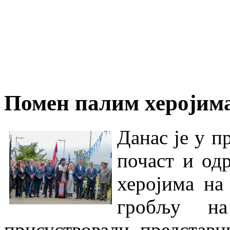
Помен палим херојима
Данас је у п
почаст и од
херојима на
гробљу н
присуствовали представ