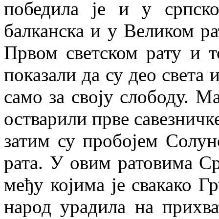
победила је и у српско
балканска и у Великом ра
Првом светском рату и т
показали да су део света и
само за своју слободу. М
остварили прве савезничке
затим су пробојем Солун
рата. У овим ратовима Ср
међу којима је свакако Г
народ урадила на прихв