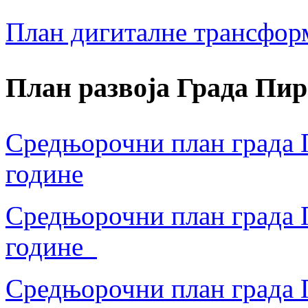
План дигиталне трансфор
План развоја Града Пир
Средњорочни план града П
године
Средњорочни план града П
године
Средњорочни план града П