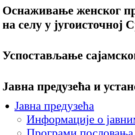
Оснаживање женског пр
на селу у југоисточној 
Успостављање сајамско
Јавна предузећа и устан
Јавна предузећа
Информације о јавни
Програми пословања