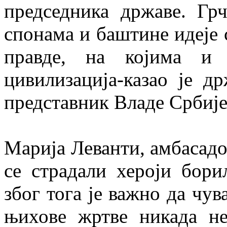
председника државе. Гр
спонама и баштине идеје с
правде, на којима и 
цивилизација-казао је д
представник Владе Србије
Марија Леванти, амбасадор
се страдали хероји бори
због тога је важно да чув
њихове жртве никада не