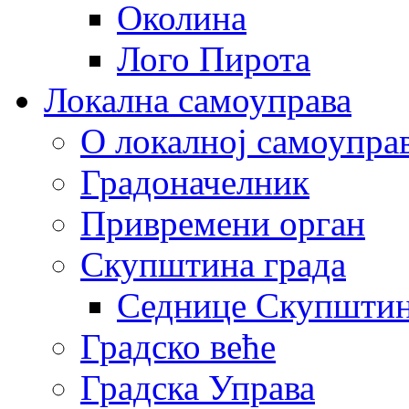
Околина
Лого Пирота
Локална самоуправа
О локалној самоупра
Градоначелник
Привремени орган
Скупштина града
Седнице Скупшти
Градско веће
Градска Управа