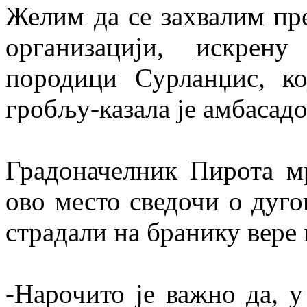
Желим да се захвалим пр
организацији, искрену
породици Сурланџис, ко
гробљу-казала је амбасад
Градоначелник Пирота м
ово место сведочи о дуг
страдали на бранику вере
-Нарочито је важно да, 