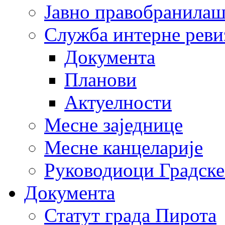
Јавно правобранила
Служба интерне реви
Документа
Планови
Актуелности
Месне заједнице
Месне канцеларије
Руководиоци Градске
Документа
Статут града Пирота