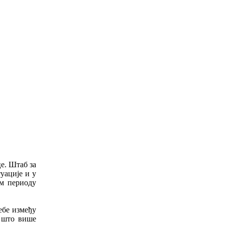
це. Штаб за
уације и у
ом периоду
ебе између
у што више