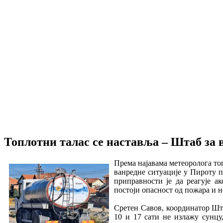
Топлотни талас се наставља – Штаб за 
Према најавама метеоролога топ
ванредне ситуације у Пироту п
приправности је да реагује а
постоји опасност од пожара и 
Сретен Савов, координатор Шта
10 и 17 сати не излажу сунцу,