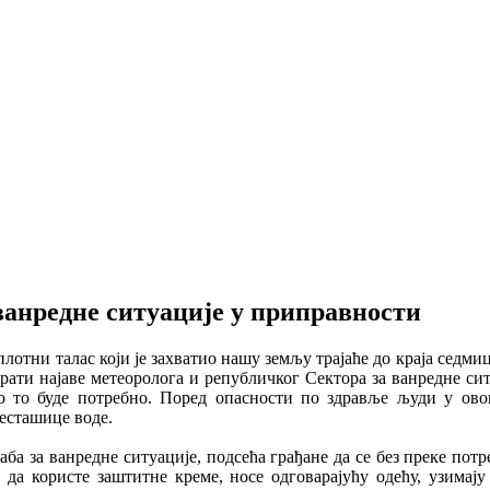
ванредне ситуације у приправности
лотни талас који је захватио нашу земљу трајаће до краја седми
рати најаве метеоролога и републичког Сектора за ванредне сит
ко то буде потребно. Поред опасности по здравље људи у ов
несташице воде.
ба за ванредне ситуације, подсећа грађане да се без преке потр
 да користе заштитне креме, носе одговарајућу одећу, узимај