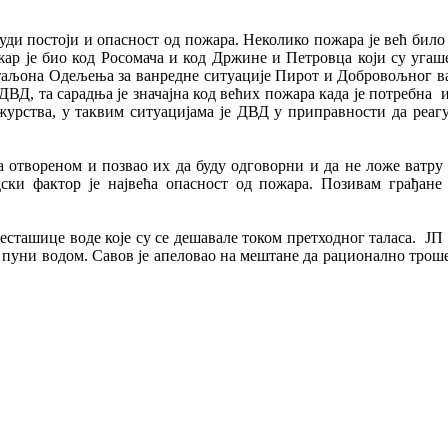
ди постоји и опасност од пожара. Неколико пожара је већ било
ожар је био код Росомача и код Држине и Петровца који су угаш
таљона Одељења за ванредне ситуације Пирот и Добровољног в
ДВД, та сарадња је значајна код већих пожара када је потребна 
журства, у таквим ситуацијама је ДВД у приправности да реагу
а отвореном и позвао их да буду одговорни и да не ложе ватру
ки фактор је највећа опасност од пожара. Позивам грађане
сташице воде које су се дешавале током претходног таласа. ЈП
 пуни водом. Савов је апеловао на мештане да рационално троше