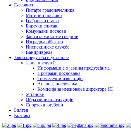
E-сервиси
Питајте градоначелника
Матични послови
Грађанска стања
Бирачки списак
Комунални послови
Заштита животне средине
Изградња објеката
Инспекцијске службе
Ванпривреда
Јавна предузећа и установе
Јавна предузећа
Информације о јавним предузећима
Програми пословања
Тромесечни извештаји
Анализе пословања
Комисија за именовање директора ЈП
Установе
Образовне институције
Спортски клубови
Билтен
Контакт