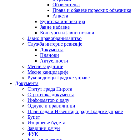
Обавештења
Права и обавезе пореских обвезника
Анкета
Буџетска инспекција
Јавне набавке
Конкурси и јавни позиви
Јавно правобранилаштво
Служба интерне ревизије
Документа
Планови
Актуелности
Месне заједнице
Месне канцеларије
Руководиоци Градске управе
Документа
Статут града Пирота
Стратешка документа
Информатор о раду
Одлуке и правилници
План рада и Извештај о раду Градске управе
Буџет
Извршење буџета
Завршни рачун
ФУК
Број запослених