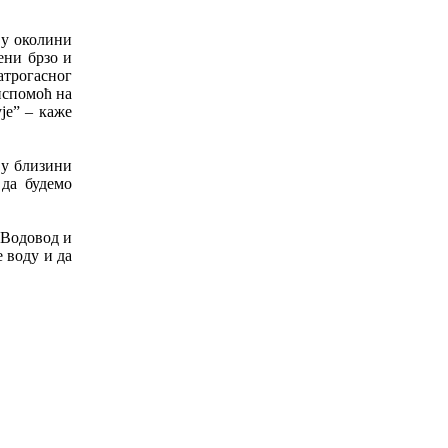
 у околини
ени брзо и
атрогасног
испомоћ на
је” – каже
 у близини
 да будемо
 Водовод и
 воду и да