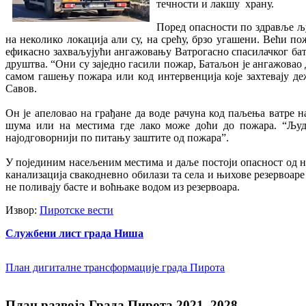
течности и лакшу храну.
Поред опасности по здравље љу
на неколико локација али су, на срећу, брзо угашени. Већи п
ефикасно захваљујући ангажовању Ватрогасно спасилачког ба
друштва. “Они су заједно гасили пожар, Батаљон је ангажовао 
самом гашењу пожара или код интервенција које захтевају де
Савов.
Он је апеловао на грађане да воде рачуна код паљења ватре н
шума или на местима где лако може доћи до пожара. “Људс
најодговорнији по питању заштите од пожара”.
У појединим насељеним местима и даље постоји опасност од не
канализација свакодневно обилази та села и њихове резервоаре
не поливају басте и воћњаке водом из резервоара.
Извор:
Пиротске вести
Службени лист града Ниша
План дигиталне трансформације града Пирота
План развоја Града Пирота 2021–2028.