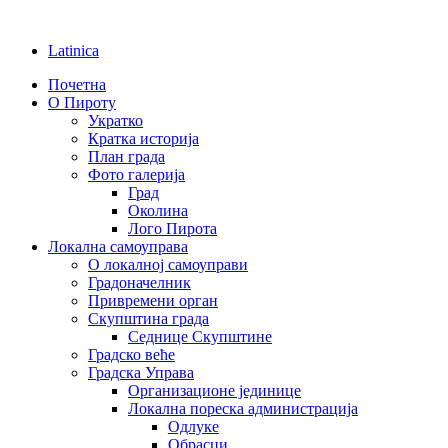
Latinica
Почетна
О Пироту
Укратко
Кратка историја
План града
Фото галерија
Град
Околина
Лого Пирота
Локална самоуправа
О локалној самоуправи
Градоначелник
Привремени орган
Скупштина града
Седнице Скупштине
Градско веће
Градска Управа
Организационе јединице
Локална пореска администрација
Одлуке
Обрасци