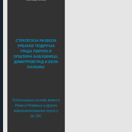
СТРАТЕГИЈА РАЗВОЈА
УРБАНОГ ПОДРУЧЈА
ГРАДА ПИРОТА И
ОПШТИНА БАБУШНИЦА,
ДИМИТРОВГРАД И БЕЛА
ПАЛАНКА
Побољшање услова живота
Рома и Ромкиња и других
маргинализованих група у
18 ЈЛС