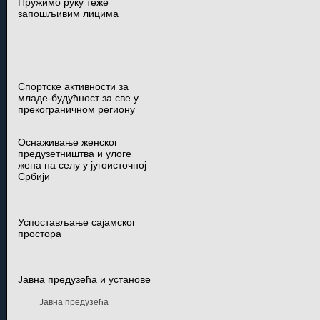
Пружимо руку теже
запошљивим лицима
Спортске активности за
младе-будућност за све у
прекограничном региону
Оснаживање женског
предузетништва и улоге
жена на селу у југоисточној
Србији
Успостављање сајамског
простора
Јавна предузећа и установе
Јавна предузећа