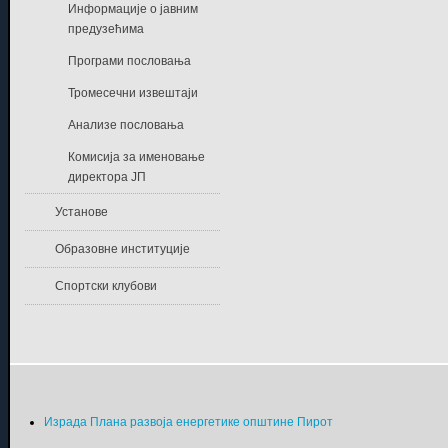
Информације о јавним
предузећима
Програми пословања
Тромесечни извештаји
Анализе пословања
Комисија за именовање
директора ЈП
Установе
Образовне институције
Спортски клубови
Израда Плана развоја енергетике општине Пирот