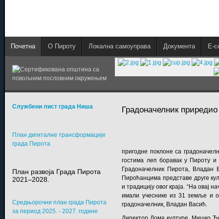
Почетна
О Пироту
Локална самоуправа
Документа
E-с
Службени лист града Ниша
Градоначелник приредио
План дигиталне трансформације
града Пирота
пригодне поклоне са градоначел
гостима леп боравак у Пироту и п
Градоначелник Пирота, Владан В
План развоја Града Пирота
Пироћанцима представе друге култ
2021–2028.
и традицију овог краја. “На овај 
имали учеснике из 31 земље и ове
Средњорочни план града Пирота
градоначелник, Владан Васић.
за период 2025. - 2027. године
Директор Дома културе, Мишко Ћи