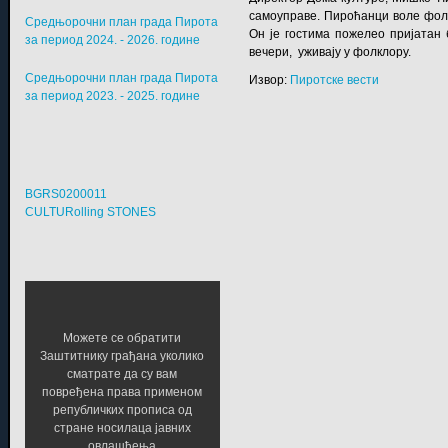
самоуправе. Пироћанци воле фолк
Средњорочни план града Пирота
Он је гостима пожелео пријатан
за период 2024. - 2026. године
вечери, уживају у фолклору.
Средњорочни план града Пирота
Извор:
Пиротске вести
за период 2023. - 2025. године
BGRS0200011
CULTURolling STONES
Можете се обратити
Заштитнику грађана уколико
сматрате да су вам
повређена права применом
републичких прописа од
стране носилаца јавних
овлашћења