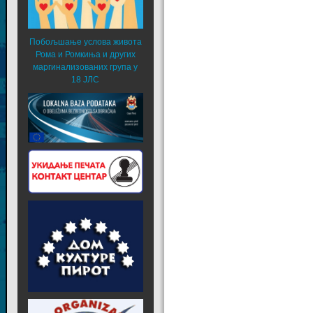
Побољшање услова живота
Рома и Ромкиња и других
маргинализованих група у
18 ЈЛС