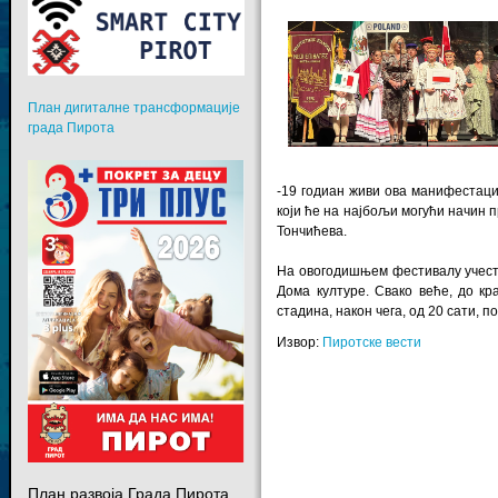
План дигиталне трансформације
града Пирота
-19 годиан живи ова манифестаци
који ће на најбољи могући начин п
Тончићева.
На овогодишњем фестивалу учеству
Дома културе. Свако веће, до к
стадина, након чега, од 20 сати, п
Извор:
Пиротске вести
План развоја Града Пирота