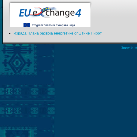
Израда Плана развоја енергетике општине Пирот
Joomla t