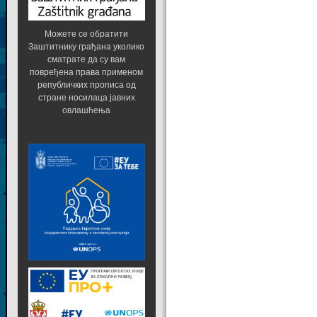
Можете се обратити
Заштитнику грађана уколико
сматрате да су вам
повређена права применом
републичких прописа од
стране носилаца јавних
овлашћења