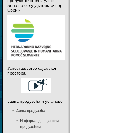
предузетништва и улоге
жена на селу у југоисточној
Србији
Успостављање сајамског
простора
Јавна предузећа и установе
Јавна предузећа
Информације о јавним
предузећима