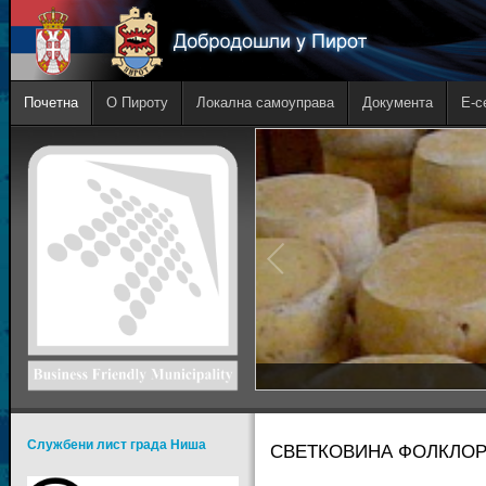
Почетна
О Пироту
Локална самоуправа
Документа
E-с
Службени лист града Ниша
СВЕТКОВИНА ФОЛКЛОРА 