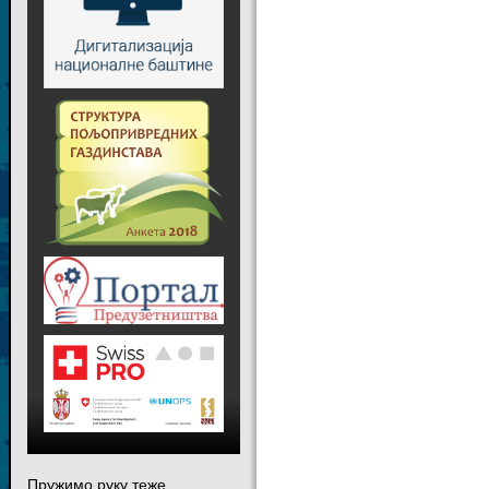
Пружимо руку теже