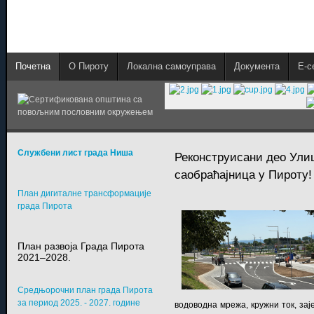
Почетна
О Пироту
Локална самоуправа
Документа
E-с
Службени лист града Ниша
Реконструисани део Улиц
саобраћајница у Пироту!
План дигиталне трансформације
града Пирота
План развоја Града Пирота
2021–2028.
Средњорочни план града Пирота
за период 2025. - 2027. године
водоводна мрежа, кружни ток, зај