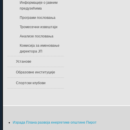
Информације о јавним
предузећима
Програми пословања
Тромесечни извештаји
Анализе пословања
Комисија за именовање
директора ЈП
Установе
Образовне институције
Спортски клубови
Израда Плана развоја енергетике општине Пирот