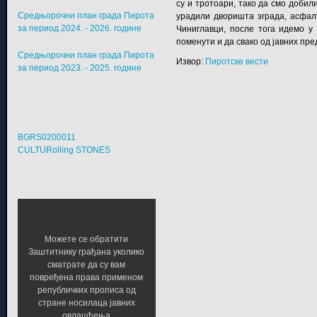
су и тротоари, тако да смо добил
Средњорочни план града Пирота
урадили дворишта зграда, асфал
за период 2024. - 2026. године
Чиниглавци, после тога идемо у
поменути и да свако од јавних пр
Средњорочни план града Пирота
Извор:
Пиротске вести
за период 2023. - 2025. године
BGRS0200011
CULTURolling STONES
Можете се обратити
Заштитнику грађана уколико
сматрате да су вам
повређена права применом
републичких прописа од
стране носилаца јавних
овлашћења