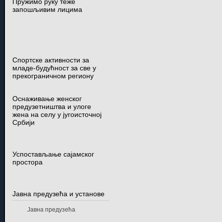
Пружимо руку теже
запошљивим лицима
Спортске активности за
младе-будућност за све у
прекограничном региону
Оснаживање женског
предузетништва и улоге
жена на селу у југоисточној
Србији
Успостављање сајамског
простора
Јавна предузећа и установе
Јавна предузећа