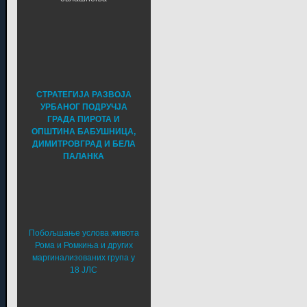
СТРАТЕГИЈА РАЗВОЈА
УРБАНОГ ПОДРУЧЈА
ГРАДА ПИРОТА И
ОПШТИНА БАБУШНИЦА,
ДИМИТРОВГРАД И БЕЛА
ПАЛАНКА
Побољшање услова живота
Рома и Ромкиња и других
маргинализованих група у
18 ЈЛС