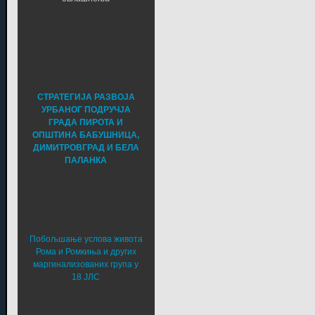
СТРАТЕГИЈА РАЗВОЈА
УРБАНОГ ПОДРУЧЈА
ГРАДА ПИРОТА И
ОПШТИНА БАБУШНИЦА,
ДИМИТРОВГРАД И БЕЛА
ПАЛАНКА
Побољшање услова живота
Рома и Ромкиња и других
маргинализованих група у
18 ЈЛС