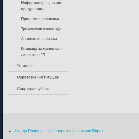
Информације о јавним
предузећима
Програми пословања
Тромесечни извештаји
Анализе пословања
Комисија за именовање
директора ЈП
Установе
Образовне институције
Спортски клубови
Израда Плана развоја енергетике општине Пирот