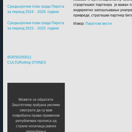
страртешког партенра је важан пр
Средњорочни план града Пирота
индиректно запошљавање унапреди
за период 2024. - 2026. године
привреде, стратешки партнер бити
Средњорочни план града Пирота
Извор:
Пиротске вести
за период 2023. - 2025. године
BGRS0200011
CULTURolling STONES
Можете се обратити
Заштитнику грађана уколико
сматрате да су вам
повређена права применом
републичких прописа од
стране носилаца јавних
овлашћења