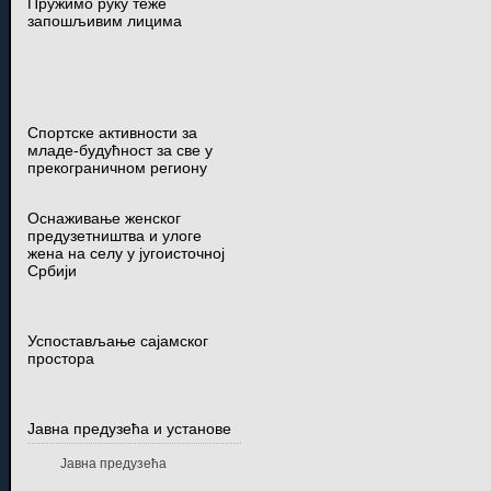
Пружимо руку теже
запошљивим лицима
Спортске активности за
младе-будућност за све у
прекограничном региону
Оснаживање женског
предузетништва и улоге
жена на селу у југоисточној
Србији
Успостављање сајамског
простора
Јавна предузећа и установе
Јавна предузећа