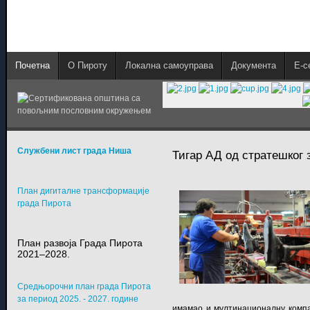
Почетна
О Пироту
Локална самоуправа
Документа
E-с
Службени лист града Ниша
Тигар АД од стратешког 
План дигиталне трансформације
града Пирота
План развоја Града Пирота
2021–2028.
Средњорочни план града Пирота
за период 2025. - 2027. године
имамао и мултинационалну компа