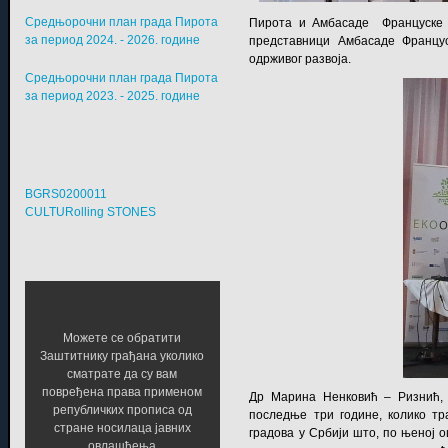
Средњорочни план града Пирота
Пирота и Амбасаде Француске д
за период 2024. - 2026. године
представници Амбасаде Францус
одрживог развоја.
Средњорочни план града Пирота
за период 2023. - 2025. године
BGRS0200011
CULTURolling STONES
Можете се обратити
Заштитнику грађана уколико
сматрате да су вам
повређена права применом
Др Марина Ненковић – Ризнић, н
републичких прописа од
последње три године, колико тр
стране носилаца јавних
градова у Србији што, по њеној о
овлашћења