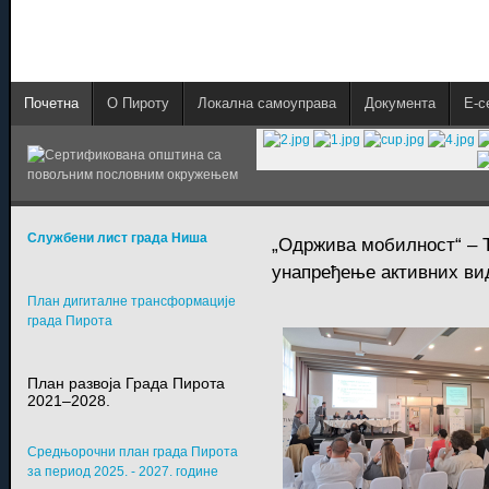
Почетна
О Пироту
Локална самоуправа
Документа
E-с
Службени лист града Ниша
„Одржива мобилност“ – 
унапређење активних ви
План дигиталне трансформације
града Пирота
План развоја Града Пирота
2021–2028.
Средњорочни план града Пирота
за период 2025. - 2027. године