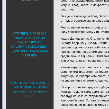
дела тиче можда имамо неких ве
могуће. Град Пирот је лауреате 
општине.
Она је истакла да је Град Пирот
отпадом, одрживо управљање водам
Реализацијом оваквих пројеката г
нађу директну примену у граду шт
СТРАТЕГИЈА РАЗВОЈА
УРБАНОГ ПОДРУЧЈА
Клара Даниловић из Сталне конфе
ГРАДА ПИРОТА И
Пироту подршку у изради Плана о
ОПШТИНА БАБУШНИЦА,
прошле године постао добитник на
ДИМИТРОВГРАД И БЕЛА
налази начине да им омогући да 
ПАЛАНКА
срединама на тај начин. Овим та
који су на тај начин препознати и
У вашем граду је препозната трад
мере којима град жели да одржи 
подстицај за електромобилност , 
на унапређење животне средине, 
Побољшање услова живота
Рома и Ромкиња и других
Самир Ел Баккали, градски одбор
маргинализованих група у
истакао је да је тема одрживог р
18 ЈЛС
сарађујемо како са стручњацима 
Клермон-Ферана. То нам је потре
промена наших навика да бисмо иш