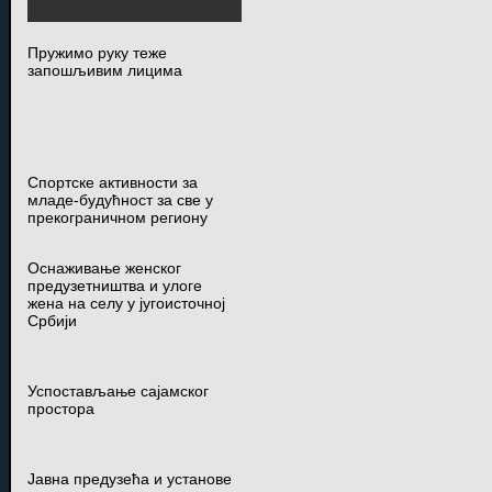
Пружимо руку теже
запошљивим лицима
Спортске активности за
младе-будућност за све у
прекограничном региону
Оснаживање женског
предузетништва и улоге
жена на селу у југоисточној
Србији
Успостављање сајамског
простора
Јавна предузећа и установе