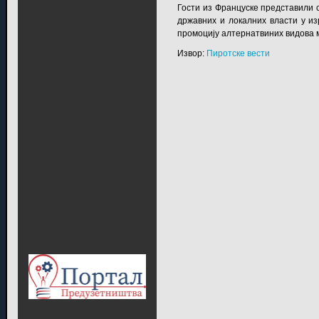
Гости из Француске представили 
државних и локалних власти у из
промоцију алтернатвиних видова м
Извор:
Пиротске вести