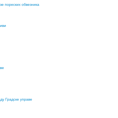
зе пореских обвезника
зиви
аве
аду Градске управе