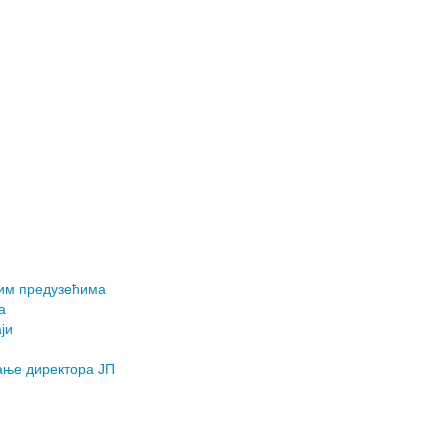
ним предузећима
а
ји
ање директора ЈП