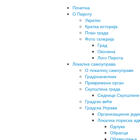
Почетна
О Пироту
Укратко
Кратка историја
План града
Фото галерија
Град
Околина
Лого Пирота
Локална самоуправа
О локалној самоуправи
Градоначелник
Привремени орган
Скупштина града
Седнице Скупштине
Градско веће
Градска Управа
Организационе једи
Локална пореска ад
Одлуке
Обрасци
Обавештења