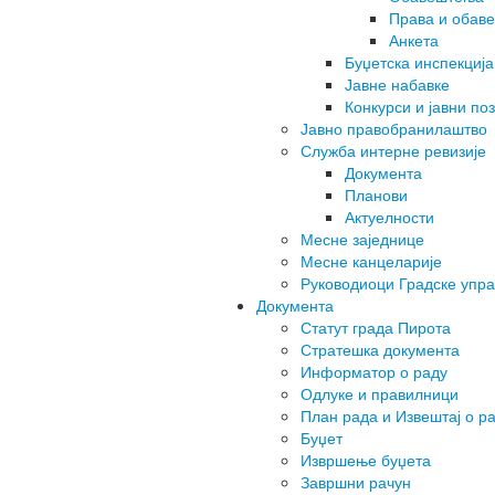
Права и обаве
Анкета
Буџетска инспекција
Јавне набавке
Конкурси и јавни по
Јавно правобранилаштво
Служба интерне ревизије
Документа
Планови
Актуелности
Месне заједнице
Месне канцеларије
Руководиоци Градске упр
Документа
Статут града Пирота
Стратешка документа
Информатор о раду
Одлуке и правилници
План рада и Извештај о р
Буџет
Извршење буџета
Завршни рачун