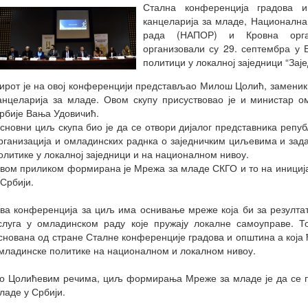
Стална конференција градова и
канцеларија за младе, Национална
рада (НАПОР) и Кровна орга
организовали су 29. септембра у 
политици у локалној заједници “Зај
ирот је на овој конференцији представљао Милош Цолић, заменик
анцеларија за младе. Овом скупу присуствовао је и министар 
рбије Вања Удовичић.
сновни циљ скупа био је да се отвори дијалог представника репуб
рганизација и омладинских раднка о заједничким циљевима и зада
олитике у локалној заједници и на националном нивоу.
вом приликом формирана је Мрежа за младе СКГО и то на иниција
 Србији.
ва конференција за циљ има оснивање мреже која би за резулта
слуга у омладинском раду које пружају локалне самоуправе. То
снована од стране Сталне конференције градова и општина а која 
младинске политике на националном и локалном нивоу.
о Цолићевим речима, циљ формирања Мреже за младе је да се 
ладе у Србији.