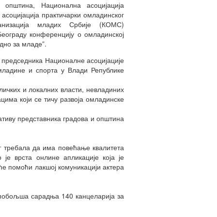
 општина, Национална асоцијација
 асоцијација практичарки омладинског
низација младих Србије (КОМС)
Београду конференцију о омладинској
едно за младе”.
 председника Националне асоцијације
омладине и спорта у Влади Републике
личких и локалних власти, невладиних
цима који се тичу развоја омладинске
тиву представника градова и општина
т требала да има повећање квалитета
 је врста онлине апликације која је
ће помоћи лакшој комуникацији актера
побољша сарадња 140 канцеларија за