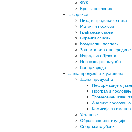
ФУК
Број запослених
E-сервиси
Питајте градоначелника
Матични послови
Грађанска стања
Бирачки списак
Комунални послови
Заштита животне средине
Изградња објеката
Инспекцијске службе
Ванпривреда
Јавна предузећа и установе
Јавна предузећа
Информације о јав
Програми пословањ
Тромесечни извешта
Анализе пословања
Комисија за именов
Установе
Образовне институције
Спортски клубови