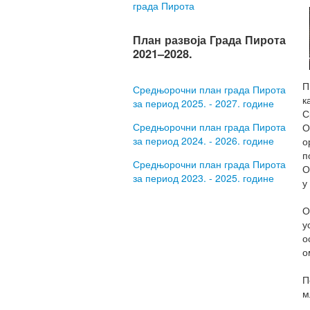
града Пирота
План развоја Града Пирота
2021–2028.
П
Средњорочни план града Пирота
к
за период 2025. - 2027. године
С
Средњорочни план града Пирота
О
за период 2024. - 2026. године
о
п
Средњорочни план града Пирота
О
за период 2023. - 2025. године
у
О
у
о
о
П
м