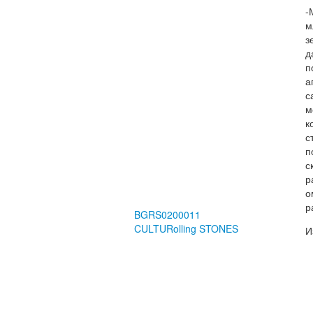
-
м
з
д
п
а
с
м
к
с
п
с
р
о
р
BGRS0200011
CULTURolling STONES
И