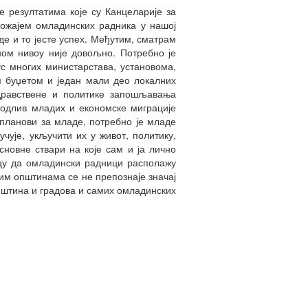
е резултатима које су Канцеларије за
ложајем омладинских радника у нашој
де и то јесте успех. Међутим, сматрам
ном нивоу није довољно. Потребно је
с многих министарстава, установома,
м буџетом и један мали део локалних
дравствене и политике запошљавања
 одлив младих и економске миграције
планови за младе, потребно је младе
учује, укључити их у живот, политику,
сновне ствари на које сам и ја лично
ицу да омладински радници располажу
гим општинама се не препознаје значај
пштина и градова и самих омладинских