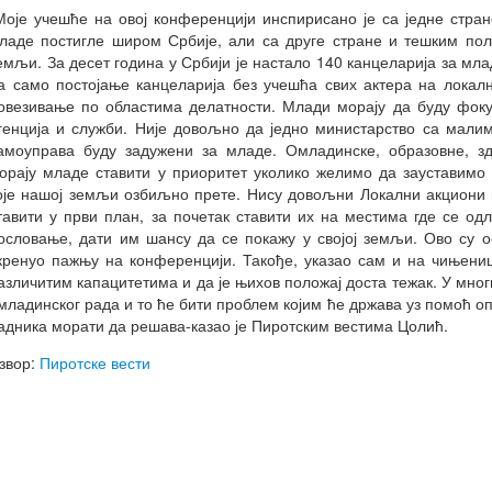
Моје учешће на овој конференцији инспирисано је са једне стран
ладе постигле широм Србије, али са друге стране и тешким по
емљи. За десет година у Србији је настало 140 канцеларија за мла
а само постојање канцеларија без учешћа свих актера на локал
овезивање по областима делатности. Млади морају да буду фоку
генција и служби. Није довољно да једно министарство са мали
амоуправа буду задужени за младе. Омладинске, образовне, з
орају младе ставити у приоритет уколико желимо да зауставимо
оје нашој земљи озбиљно прете. Нису довољни Локални акциони 
тавити у први план, за почетак ставити их на местима где се одл
ословање, дати им шансу да се покажу у својој земљи. Ово су о
кренуо пажњу на конференцији. Такође, указао сам и на чињен
азличитим капацитетима и да је њихов положај доста тежак. У мно
младинског рада и то ће бити проблем којим ће држава уз помоћ о
адника морати да решава-казао је Пиротским вестима Цолић.
звор:
Пиротске вести