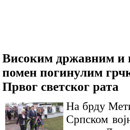
Високим државним и 
помен погинулим грч
Првог светског рата
На брду Мет
Српском вој