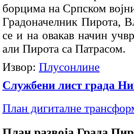
борцима на Српском војн
Градоначелник Пирота, В
се и на овакав начин учв
али Пирота са Патрасом.
Извор:
Плусонлине
Службени лист града Н
План дигиталне трансфор
План развоја Града Пир