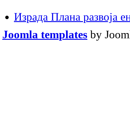
Израда Плана развоја 
Joomla templates
by Jooml