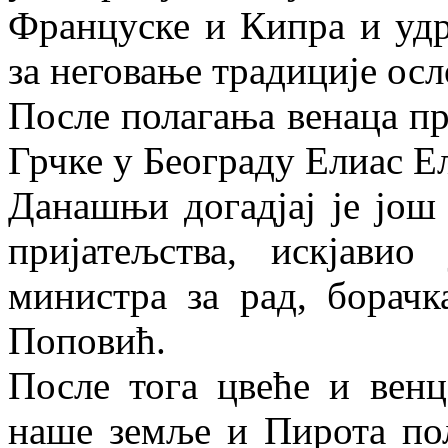
Француске и Кипра и уд
за неговање традиције ос
После полагања венаца пр
Грчке у Београду Елиас Е
Данашњи догадјај је још 
пријатељства, искјавио
министра за рад, борач
Поповић.
После тога цвеће и венц
наше земље и Пирота по