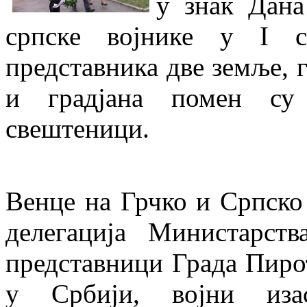
у знак Дана
српске војнике у I с
представника две земље, 
и градјана помен су
свештеници.
Венце на Грчко и Српско
делегација Министарств
представници Града Пиро
у Србији, војни изас