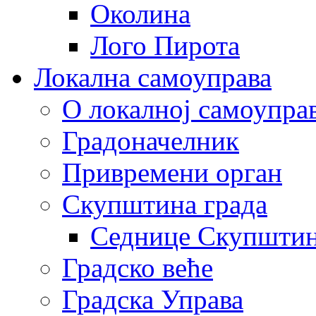
Околина
Лого Пирота
Локална самоуправа
О локалној самоупра
Градоначелник
Привремени орган
Скупштина града
Седнице Скупшти
Градско веће
Градска Управа