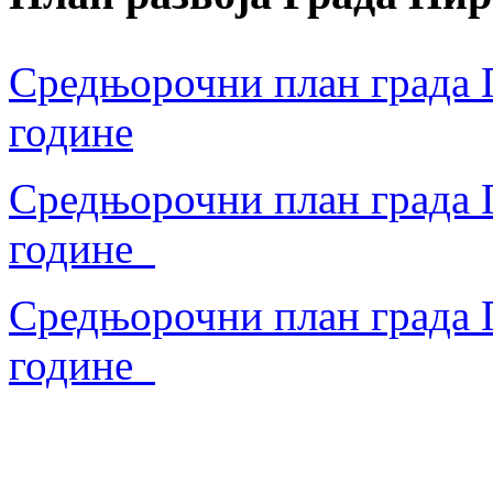
Средњорочни план града П
године
Средњорочни план града П
године
Средњорочни план града П
године