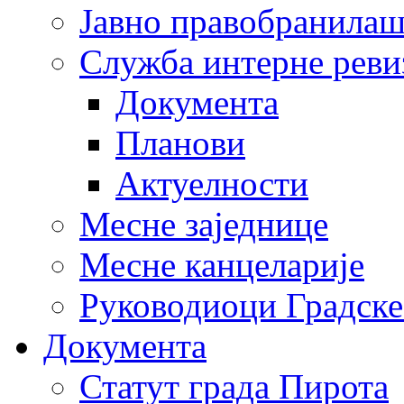
Јавно правобранила
Служба интерне реви
Документа
Планови
Актуелности
Месне заједнице
Месне канцеларије
Руководиоци Градске
Документа
Статут града Пирота