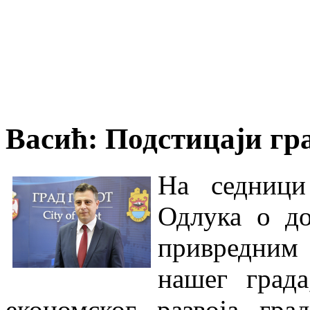
Васић: Подстицаји гра
На седници 
Одлука о до
привредним
нашег град
економског развоја гр