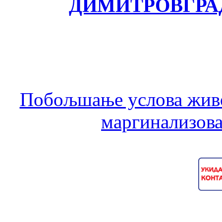
ДИМИТРОВГРА
Побољшање услова живо
маргинализова