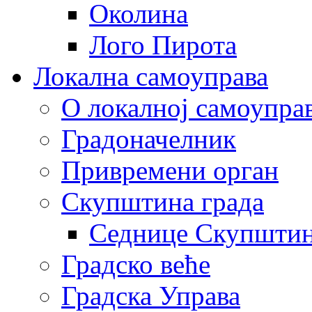
Околина
Лого Пирота
Локална самоуправа
О локалној самоупра
Градоначелник
Привремени орган
Скупштина града
Седнице Скупшти
Градско веће
Градска Управа