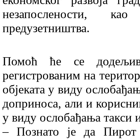
незапослености, ка
предузетништва.
Помоћ ће се додељива
регистрованим на територ
објеката у виду ослобађањ
доприноса, али и корисни
у виду ослобађања такси и
– Познато је да Пирот