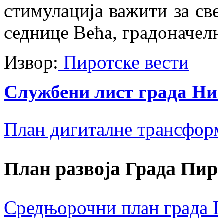
стимулација важити за све
седнице Већа, градоначел
Извор:
Пиротске вести
Службени лист града Н
План дигиталне трансфор
План развоја Града Пир
Средњорочни план града П