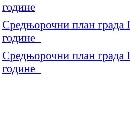
године
Средњорочни план града П
године
Средњорочни план града П
године