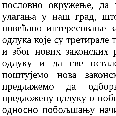
пословно окружење, да 
улагања у наш град, шт
повећано интересовање 
одлука које су третирале 
и због нових законских 
одлуку и да све остал
поштујемо нова законс
предлажемо да одбор
предложену одлуку о поб
односно побољшању начи