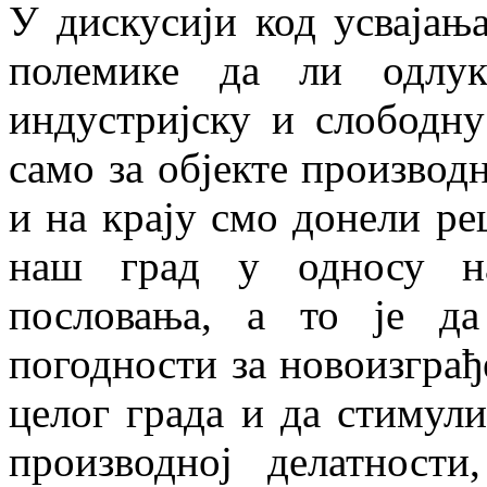
У дискусији код усвајања
полемике да ли одлу
индустријску и слободну
само за објекте производн
и на крају смо донели ре
наш град у односу на
пословања, а то је д
погодности за новоизграђ
целог града и да стимул
производној делатност