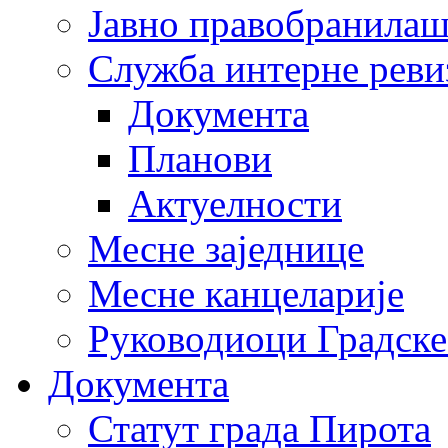
Јавно правобранила
Служба интерне реви
Документа
Планови
Актуелности
Месне заједнице
Месне канцеларије
Руководиоци Градске
Документа
Статут града Пирота