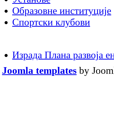
Образовне институције
Спортски клубови
Израда Плана развоја 
Joomla templates
by Jooml