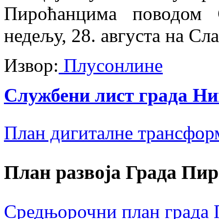
Пироћанцима поводом 
недељу, 28. августа на Сла
Извор:
Плусонлине
Службени лист града Н
План дигиталне трансфор
План развоја Града Пир
Средњорочни план града П