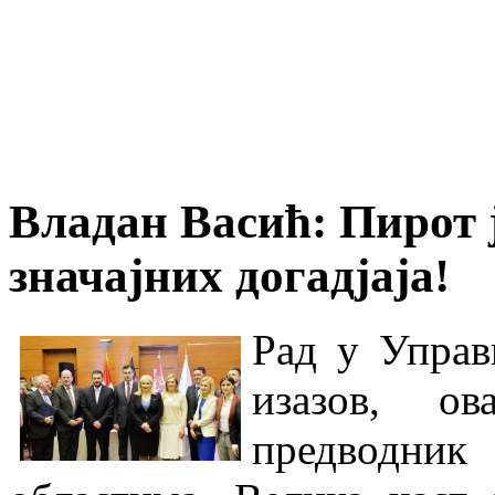
Владан Васић: Пирот ј
значајних догадјаја!
Рад у Управ
изазов, ов
предводник