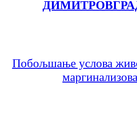
ДИМИТРОВГРА
Побољшање услова живо
маргинализова