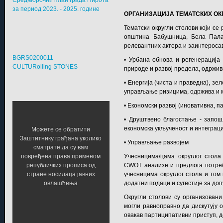
Средњорочни план града Пирота
за период 2023. - 2025. године
ОРГАНИЗАЦИЈА ТЕМАТСКИХ ОК
Тематски округли столови који се
општина Бабушница, Бела Палан
релевантних актера и заинтеросав
BGRS0200011
• Урбана обнова и регенерација 
CULTURolling STONES
природе и развој предела, одржив
• Енергија (чиста и праведна), з
управљање ризицима, одржива и 
• Економски развој (иновативна, 
• Друштвено благостање - запош
економска укљученост и интеграци
Можете се обратити
Заштитнику грађана уколико
• Управљање развојем
сматрате да су вам
Учесницима/цама округлог стола
повређена права применом
СWОТ анализе и предлога потреба
републичких прописа од
учесницима округлог стола и то
стране носилаца јавних
додатни подаци и сугестије за до
овлашћења
Округли столови су организовани
могли равноправно да дискутују 
овакав партиципативни приступ, 