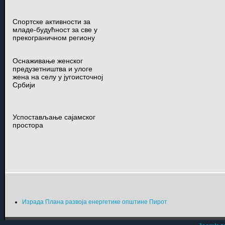
Спортске активности за
младе-будућност за све у
прекограничном региону
Оснаживање женског
предузетништва и улоге
жена на селу у југоисточној
Србији
Успостављање сајамског
простора
Израда Плана развоја енергетике општине Пирот