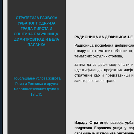
СТРАТЕГИЈА РАЗВОЈА
УРБАНОГ ПОДРУЧЈА
ГРАДА ПИРОТА И
ОПШТИНА БАБУШНИЦА,
РАДИОНИЦА ЗА ДЕФИНИСАЊЕ 
ДИМИТРОВГРАД И БЕЛА
ПАЛАНКА
Радионица посвећена дефинисању
оквиру пет тематских области ст
тематских округлих столова,
затим да се дефинишу општи и 
идентификацији пројектних идеја
стратегије као и представници и
Побољшање услова живота
заинтересоване стране.
Рома и Ромкиња и других
маргинализованих група у
18 ЈЛС
Израду Стратегије развоја урб
подржава Европска унија у па
странице је искључива одговорн