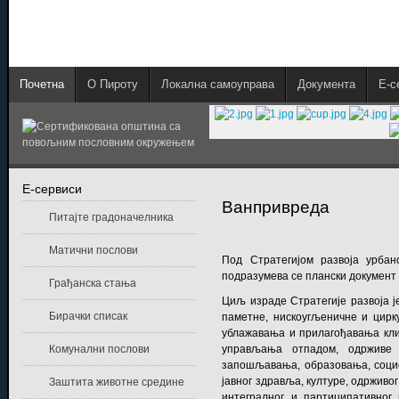
Почетна
О Пироту
Локална самоуправа
Документа
E-с
E-сервиси
Ванпривреда
Питајте градоначелника
Матични послови
Под Стратегијом развоја урба
подразумева се плански документ р
Грађанска стања
Циљ израде Стратегије развоја ј
Бирачки списак
паметне, нискоугљеничне и цирку
ублажавања и прилагођавања кл
управљања отпадом, одрживе 
Комунални послови
запошљавања, образовања, социо
јавног здравља, културе, одрживо
Заштита животне средине
интегралног и партиципативног 