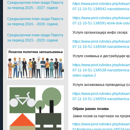
Средњорочни план града Пирота
https://www.pirot.rs/index.php/lok
за период 2025. - 2027. године
07-11-10-51-13/6542-narudzbenica
https://www.pirot.rs/index.php/lok
Средњорочни план града Пирота
07-11-10-51-13/6591-konk-dok-usl
за период 2024. - 2026. године
Услуге организација инфо сесија:
Средњорочни план града Пирота
за период 2023. - 2025. године
https://www.pirot.rs/index.php/lok
07-11-10-51-13/6540-narudzbenica-u
Услуге снимања и дистрибуције кр
https://www.pirot.rs/index.php/lok
07-11-10-51-13/6538-narudzbenica-us
video-zapisa-2
Услуге ангажовања преводиоца (са 
https://www.pirot.rs/index.php/lok
07-11-10-51-13/6554-narudzbenica
Објаве јавних позива
Јавни позив за партнере на пројек
https://www.pirot.rs/index.php/lok
01/konkursi-i-javni-pozivi-2/6524-ja