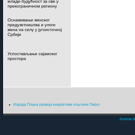
младе-будућност за све у
прекограничном региону
Оснаживање женског
предузетништва и улоге
жена на селу у југоисточној
Србији
Успостављање сајамског
простора
Израда Плана развоја енергетике општине Пирот
Joomla t