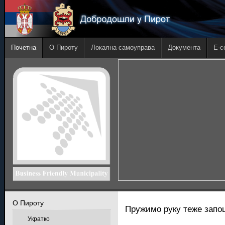
Почетна
О Пироту
Локална самоуправа
Документа
E-с
О Пироту
Пружимо руку теже за
Укратко