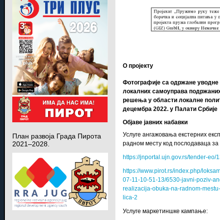
О пројекту
Фотографије са одржане уводне 
локалних самоуправа подржаних
решења у области локалне поли
децембра 2022. у Палати Србије
Објаве јавних набавки
Услуге ангажовања екстерних експ
План развоја Града Пирота
радном месту код послодаваца за
2021–2028.
https://jnportal.ujn.gov.rs/tender-eo
https://www.pirot.rs/index.php/lok
07-11-10-51-13/6530-javni-poziv-an
realizacija-obuka-na-radnom-mestu-
lica-2
Услуге маркетиншке кампање: