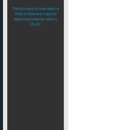
Побољшање услова живота
Рома и Ромкиња и других
маргинализованих група у
18 ЈЛС