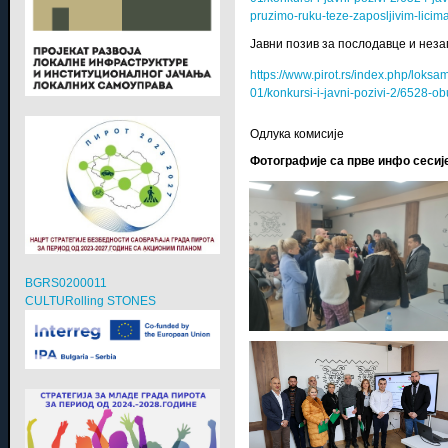
pruzimo-ruku-teze-zaposljivim-licim
Јавни позив за послодавце и нез
https://www.pirot.rs/index.php/lok
01/konkursi-i-javni-pozivi-2/6528
Одлука комисије
Фотографије са прве инфо сесије
BGRS0200011
CULTURolling STONES