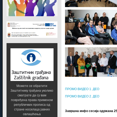
Можете се обратити
ПРОМО ВИДЕО 1. ДЕО
Заштитнику грађана уколико
сматрате да су вам
ПРОМО ВИДЕО 2. ДЕО
повређена права применом
републичких прописа од
стране носилаца јавних
Завршна инфо сесија одржана 25
овлашћења