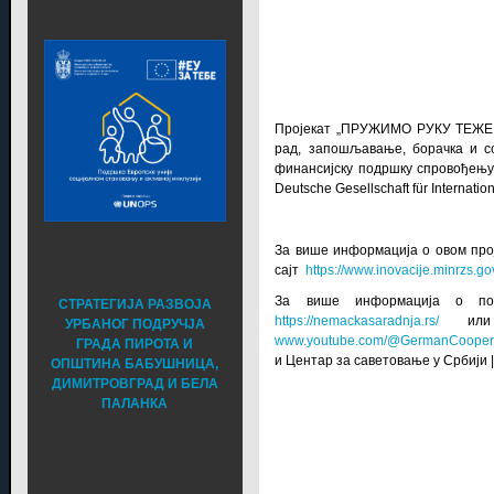
Пројекат „ПРУЖИМО РУКУ ТЕЖЕ 
рад, запошљавање, борачка и с
финансијску подршку спровођењу о
Deutsche Gesellschaft für Interna
За више информација о овом про
сајт
https://www.inovacije.minrzs.gov
За више информација о под
СТРАТЕГИЈА РАЗВОЈА
https://nemackasaradnja.rs/
или к
УРБАНОГ ПОДРУЧЈА
www.youtube.com/@GermanCoopera
ГРАДА ПИРОТА И
и
Центар за саветовање у Србији
|
ОПШТИНА БАБУШНИЦА,
ДИМИТРОВГРАД И БЕЛА
ПАЛАНКА