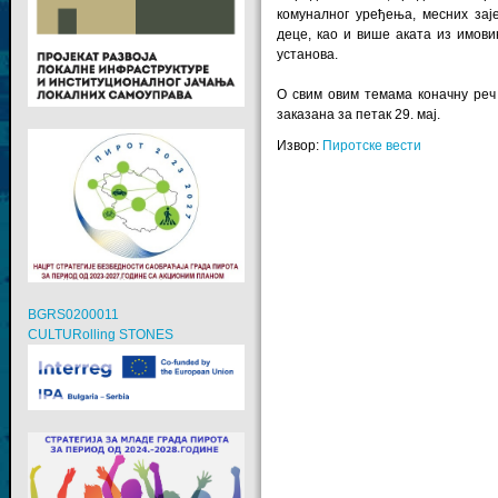
комуналног уређења, месних зај
деце, као и више аката из имови
установа.
О свим овим темама коначну реч
заказана за петак 29. мај.
Извор:
Пиротске вести
BGRS0200011
CULTURolling STONES