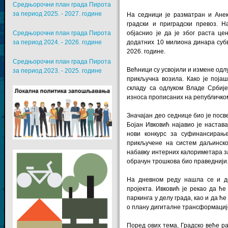
Средњорочни план града Пирота
за период 2025. - 2027. године
На седници је разматран и Анек
градски и приградски превоз.
Средњорочни план града Пирота
објаснио је да је због раста ц
за период 2024. - 2026. године
додатних 10 милиона динара суб
2026. године.
Средњорочни план града Пирота
Већници су усвојили и измене одл
за период 2023. - 2025. године
прикључна возила. Како је поја
складу са одлуком Владе Србиј
износа прописаних на републичко
Значајан део седнице био је посв
Бојан Ивковић најавио је настава
нови конкурс за суфинансирањ
прикључене на систем даљинског
набавку интерних калориметара за
обрачун трошкова био праведнији
На дневном реду нашла се и доп
пројекта. Ивковић је рекао да ће
паркинга у делу града, као и да ће
о плану дигиталне трансформациј
Поред ових тема, Градско веће р