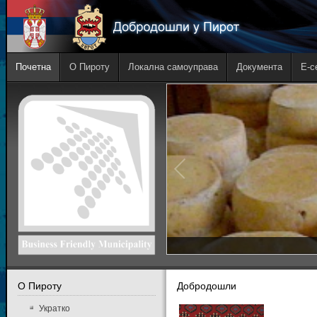
Почетна
О Пироту
Локална самоуправа
Документа
E-с
О Пироту
Добродошли
Укратко