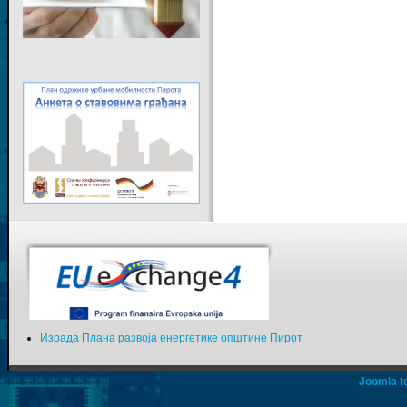
Израда Плана развоја енергетике општине Пирот
Joomla t