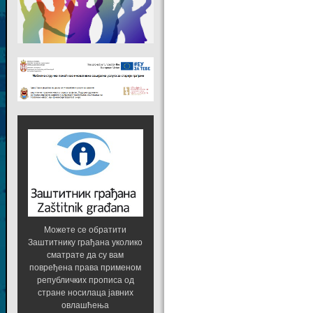
Можете се обратити
Заштитнику грађана уколико
сматрате да су вам
повређена права применом
републичких прописа од
стране носилаца јавних
овлашћења