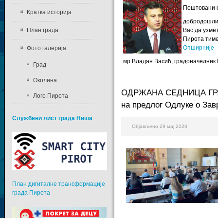
Поштовани с
Кратка историја
добродошли 
План града
Вас да узме
Пирота тиме 
Опширније
Фото галерија
мр Владан Васић, градоначелник
Град
Околина
ОДРЖАНА СЕДНИЦА ГРА
Лого Пирота
на предлог Одлуке о Зав
Службени лист града Ниша
Објављено 29 мај 2026
План дигиталне трансформације
града Пирота