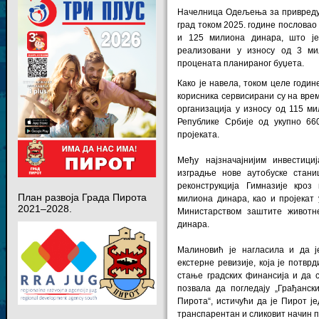
Начелница Одељења за привреду 
град током 2025. године пословао
и 125 милиона динара, што је
реализовани у износу од 3 ми
процената планираног буџета.
Како је навела, током целе годин
корисника сервисирани су на вре
организација у износу од 115 м
Републике Србије од укупно 66
пројеката.
Међу најзначајнијим инвестици
изградње нове аутобуске стан
реконструкција Гимназије кроз
План развоја Града Пирота
милиона динара, као и пројекат
2021–2028.
Министарством заштите животне
динара.
Малиновић је нагласила и да 
екстерне ревизије, која је потвр
стање градских финансија и да с
позвала да погледају „Грађанск
Пирота“, истичући да је Пирот је
транспарентан и сликовит начин 