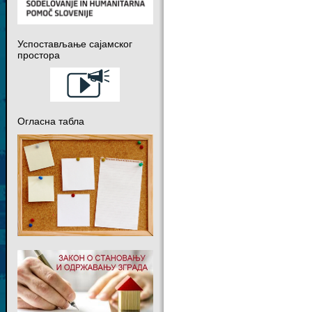
Успостављање сајамског
простора
Огласна табла