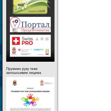
Пружимо руку теже
запошљивим лицима