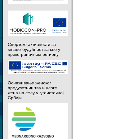
Спортске активности за
младе-будућност за све у
прекограничном региону
Оснаживање женског
предузетништва и улоге
жена на селу у југоисточној
Србији