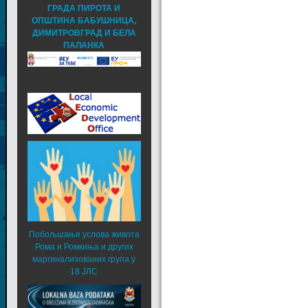
ГРАДА ПИРОТА И
ОПШТИНА БАБУШНИЦА,
ДИМИТРОВГРАД И БЕЛА
ПАЛАНКА
Побољшање услова живота
Рома и Ромкиња и других
маргинализованих група у
18 ЈЛС