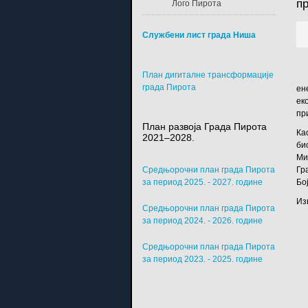
п
Лого Пирота
Службени лист града Ниша
План дигиталне трансформације
града Пирота
ен
ек
пр
План развоја Града Пирота
Ка
2021–2028.
би
Ми
Средњорочни план града Пирота
Гр
за период 2025. - 2027. године
Бо
Из
Средњорочни план града Пирота
за период 2024. - 2026. године
Средњорочни план града Пирота
за период 2023. - 2025. године