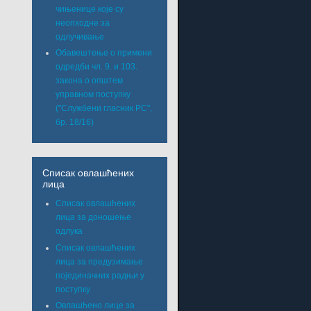
чињенице које су
неопходне за
одлучивање
Обавештење о примени
одредби чл. 9. и 103.
закона о општем
управном поступку
("Службени гласник РС",
бр. 18/16)
Списак овлашћених
лица
Списак овлашћених
лица за доношење
одлука
Списак овлашћених
лица за предузимање
појединачних радњи у
поступку
Овлашћено лице за