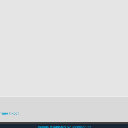
штине Пирот
Joomla templates
by Joomlashine