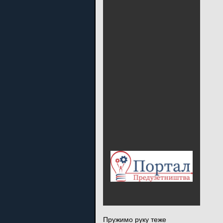
Пружимо руку теже