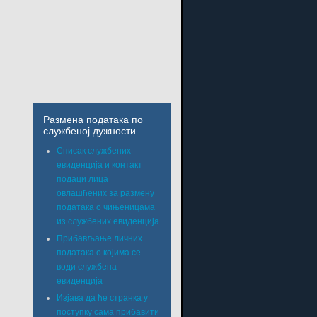
Размена података по
службеној дужности
Списак службених
евиденција и контакт
подаци лица
овлашћених за размену
података о чињеницама
из службених евиденција
Прибављање личних
података о којима се
води службена
евиденција
Изјава да ће странка у
поступку сама прибавити