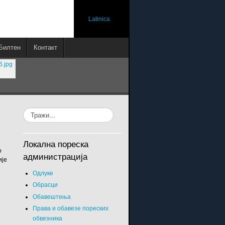
Latinica
Билтен
Контакт
Локална пореска
о
администрација
ије
Одлуке
Обрасци
Обавештења
Права и обавезе пореских
обвезника