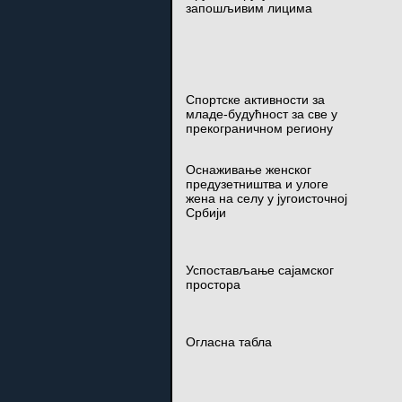
запошљивим лицима
Спортске активности за
младе-будућност за све у
прекограничном региону
Оснаживање женског
предузетништва и улоге
жена на селу у југоисточној
Србији
Успостављање сајамског
простора
Огласна табла