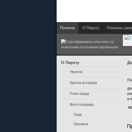
Почетна
О Пироту
Локална само
О Пироту
Д
Укратко
По
Кратка историја
до
План града
уч
и 
Фото галерија
мр
Град
Околина
П