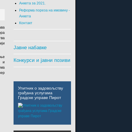
Анкета за 2021.
Реформа пореза на имовину -
Анкета
Контакт
ава
ора
тва
ији
Јавне набавке
ење
Конкурси и јавни позиви
а и
има
џер
Упитник о задовољству
грађана услугама
Градске управе Пирот