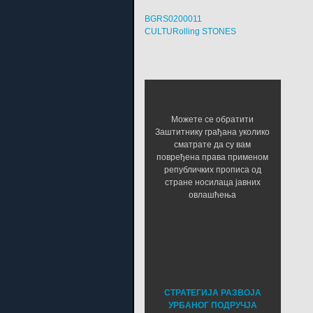
BGRS0200011
CULTURolling STONES
Можете се обратити
Заштитнику грађана уколико
сматрате да су вам
повређена права применом
републичких прописа од
стране носилаца јавних
овлашћења
СТРАТЕГИЈА РАЗВОЈА
УРБАНОГ ПОДРУЧЈА