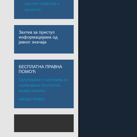
заштиту података о
личности
Захтев за приступ
информацијама од
јавног значаја
БЕСПЛАТНА ПРАВНА
ПОМОЋ
Одлучивање о захтевима за
одобравање бесплатне
правне помоћи
ИМАШ ПРАВО!