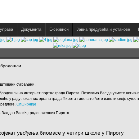
управа
Документа
E-сервиси
Јавна предузећа и установе
обродошли
штовани суграђани,
бродошли на интернет портал града Пирота. Позивамо Вас да узмете активн
ешће у раду локалних органа града Пирота тиме што ћете изнети своје сугест
предлоге.
Опширније
 Владан Васић, градоначелник Пирота
ројекат увођења биомасе у четири школе у Пироту