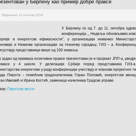
резентован у Берлину као пример добре праксе
Објављено 11 октобар 2019
У Берлину се од 7. до 11. октобра одрж
конференција ,, Недеља обновљивих изв
ергије и енергетске ефикасности”, у организацији немачког Министарс
ономије и Немачке организације за техничку сарадњу, ГИЗ – а. Конференц
исуствују представници више од 100 земаља.
о један од примера позитивне праксе презентован је и пројекат ЈПП-а, уводј
омасе у 4 школе. У делегацији Србије поред представника ГИЗ-
нистарства енергетике у раду конференције учествују и чланови пројектног т
ада Пирота – помоћник градоначелника Горан Поповић, енергетски мена
јан Ивковић и Ирена Костић, заменица начелника Градске управе.
вор:
Пиротске вести