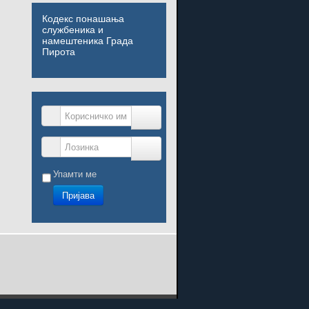
Кодекс понашања
службеника и
намештеника Града
Пирота
Корисничко име
Лозинка
Упамти ме
Пријава