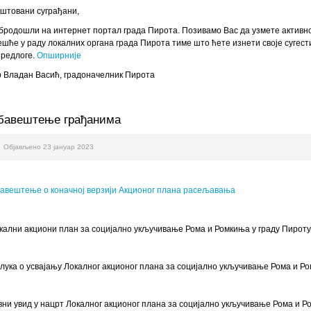
штовани суграђани,
бродошли на интернет портал града Пирота. Позивамо Вас да узмете активн
ешће у раду локалних органа града Пирота тиме што ћете изнети своје сугест
предлоге.
Опширније
 Владан Васић, градоначелник Пирота
бавештење грађанима
Објављено 23 јануар 2023
авештење о коначној верзији Акционог плана расељавања
кални акциони план за социјално укључивање Рома и Ромкиња у граду Пироту 
лука о усвајању Локалног акционог плана за социјално укључивање Рома и Ро
вни увид у нацрт Локалног акционог плана за социјално укључивање Рома и 