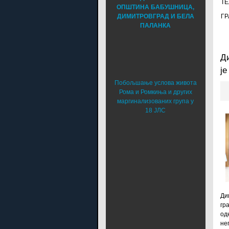
Т
ОПШТИНА БАБУШНИЦА,
ГР
ДИМИТРОВГРАД И БЕЛА
ПАЛАНКА
Д
је
Побољшање услова живота
Рома и Ромкиња и других
маргинализованих група у
18 ЈЛС
Ди
гр
од
не