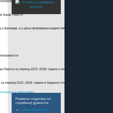
саобраћаја града Пирота
ја града Пирота
у у функцији, а у циљу формирања јединствене базе локација за потребе по
вноправности
а Пирота за период 2023.-2028. године и Акционог плана за њено спровође
 за период 2023.-2028. године и Акционог плана за њено спровођење
ентација са прилозима)
Размена података по
службеној дужности
Списак службених