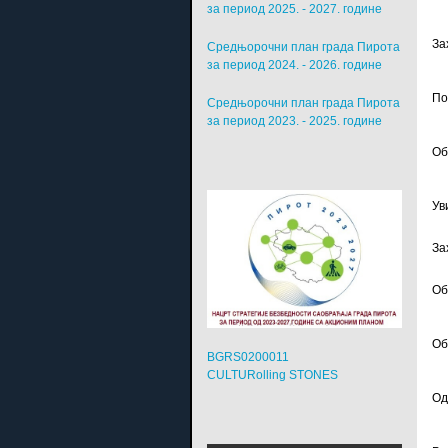
за период 2025. - 2027. године
За
Средњорочни план града Пирота
за период 2024. - 2026. године
По
Средњорочни план града Пирота
за период 2023. - 2025. године
Об
Ув
За
Об
Об
BGRS0200011
CULTURolling STONES
Од