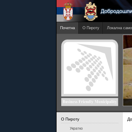
Почетна
О Пироту
Локална само
О Пироту
Д
Укратко