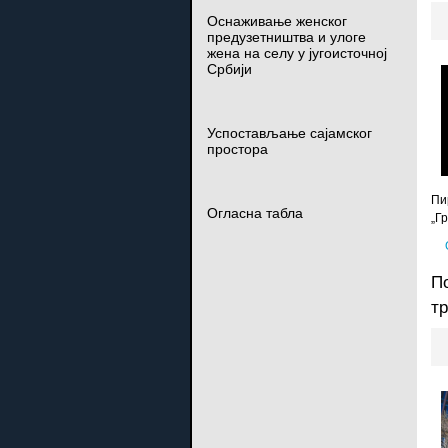
Оснаживање женског
предузетништва и улоге
жена на селу у југоисточној
Србији
Успостављање сајамског
простора
Пи
Огласна табла
„Г
П
тр