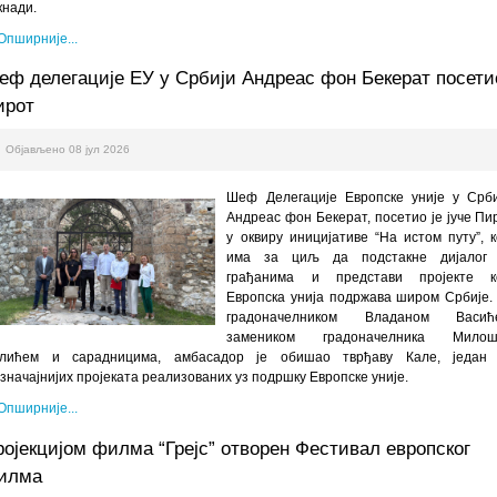
кнади.
Опширније...
еф делегације ЕУ у Србији Андреас фон Бекерат посети
ирот
Објављено 08 јул 2026
Шеф Делегације Европске уније у Срби
Андреас фон Бекерат, посетио је јуче Пи
у оквиру иницијативе “На истом путу”, к
има за циљ да подстакне дијалог
грађанима и представи пројекте к
Европска унија подржава широм Србије.
градоначелником Владаном Васић
замеником градоначелника Мило
лићем и сарадницима, амбасадор је обишао тврђаву Кале, један
јзначајнијих пројеката реализованих уз подршку Европске уније.
Опширније...
ројекцијом филма “Грејс” отворен Фестивал европског
илма