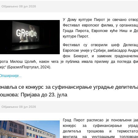
Објављено 08 јул 2026
У Дому културе Пирот је свечано отво
Фестивал европског филма, у организац
Града Пирота, Европске куће Ниш и Д
културе Пирот.
Фестивал су отворили шеф Делегац
Европске уније у Србији, амбасадор Андр
фон Бекерат, и заменик градоначелн
рота Милош Цолић, након чега је публика имала прилику да погледа ф
рејс“ (Бразил/Португал, 2024).
Опширније...
онавља се конкурс за суфинансирање уградње делитељ
ошкова: Пријава до 23. јула
Објављено 08 јул 2026
Град Пирот расписао је поновљени ја
конкурс за суфинансирање угра
делитеља трошкова и термостатс
вентила на унутрашњим топловод