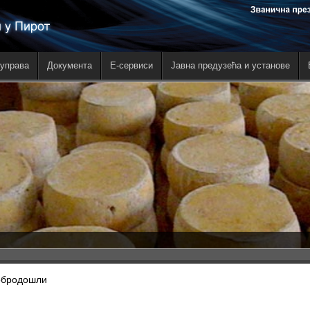
управа
Документа
E-сервиси
Јавна предузећа и установе
обродошли