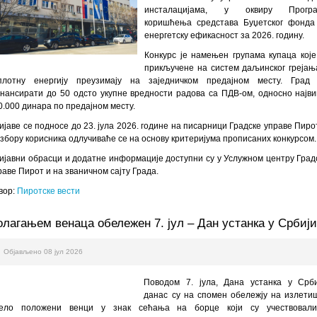
инсталацијама, у оквиру Прогр
коришћења средстава Буџетског фонда
енергетску ефикасност за 2026. годину.
Конкурс је намењен групама купаца које
прикључене на систем даљинског грејањ
плотну енергију преузимају на заједничком предајном месту. Град
нансирати до 50 одсто укупне вредности радова са ПДВ-ом, односно најв
0.000 динара по предајном месту.
ијаве се подносе до 23. јула 2026. године на писарници Градске управе Пирот
избору корисника одлучиваће се на основу критеријума прописаних конкурсом.
ијавни обрасци и додатне информације доступни су у Услужном центру Град
раве Пирот и на званичном сајту Града.
вор:
Пиротске вести
олагањем венаца обележен 7. јул – Дан устанка у Србиј
Објављено 08 јул 2026
Поводом 7. јула, Дана устанка у Срби
данас су на спомен обележју на излети
ело положени венци у знак сећања на борце који су учествовал