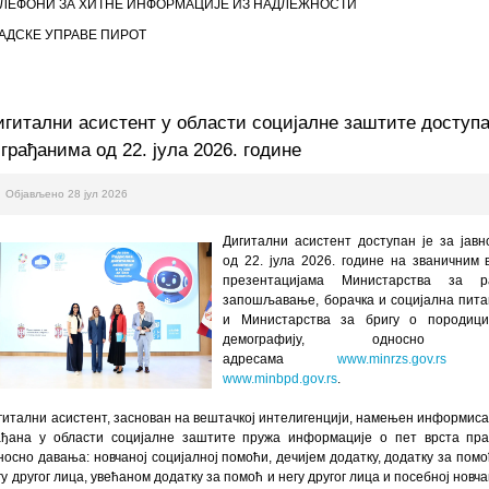
ЕЛЕФОНИ ЗА ХИТНЕ ИНФОРМАЦИЈЕ ИЗ НАДЛЕЖНОСТИ
АДСКЕ УПРАВЕ ПИРОТ
игитални асистент у области социјалне заштите доступ
 грађанима од 22. јула 2026. године
Објављено 28 јул 2026
Дигитални асистент доступан је за јавн
од 22. јула 2026. године на званичним 
презентацијама Министарства за р
запошљавање, борачка и социјална пит
и Министарства за бригу о породиц
демографију, односно 
адресама
www.minrzs.gov.rs
www.minbpd.gov.rs
.
гитални асистент, заснован на вештачкој интелигенцији, намењен информис
ађана у области социјалне заштите пружа информације о пет врста пра
носно давања: новчаној социјалној помоћи, дечијем додатку, додатку за помо
гу другог лица, увећаном додатку за помоћ и негу другог лица и посебној новча