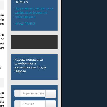
ПОМОЋ
Одлучивање о захтевима за
одобравање бесплатне
рен
правне помоћи
ији
ИМАШ ПРАВО!
ома
ије
еас
ика
илм
Кодекс понашања
службеника и
а
намештеника Града
Пирота
Корисничко име
вни
дње
ких
Лозинка
ним