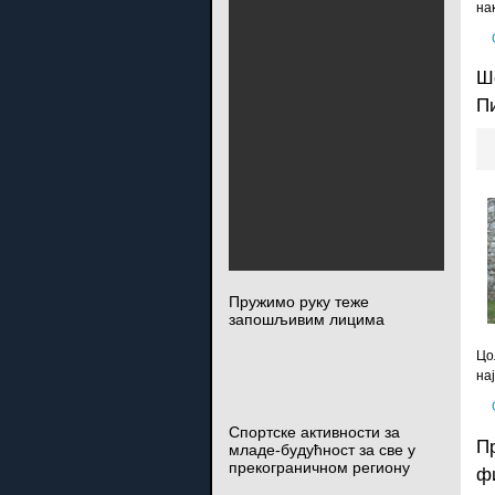
на
Ш
П
Пружимо руку теже
запошљивим лицима
Цо
на
Спортске активности за
П
младе-будућност за све у
прекограничном региону
ф