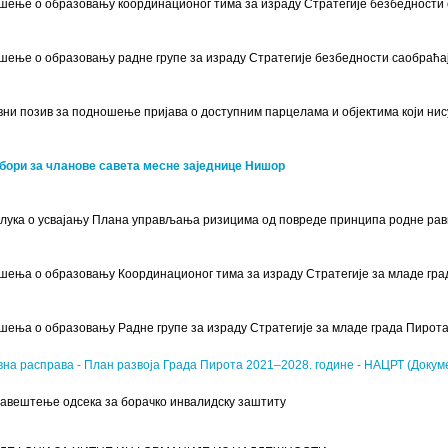
шење о образовању координационог тима за израду Стратегије безбедности 
шење о образовању радне групе за израду Стратегије безбедности саобраћа
вни позив за подношење пријава о доступним парцелама и објектима који нис
бори за чланове савета месне заједнице Нишор
лука о усвајању Плана управљања ризицима од повреде принципа родне ра
шења о образовању Координационог тима за израду Стратегије за младе град
шења о образовању Радне групе за израду Стратегије за младе града Пирота
вна расправа - План развоја Града Пирота 2021–2028. године - НАЦРТ (Докум
авештење одсека за борачко инвалидску заштиту