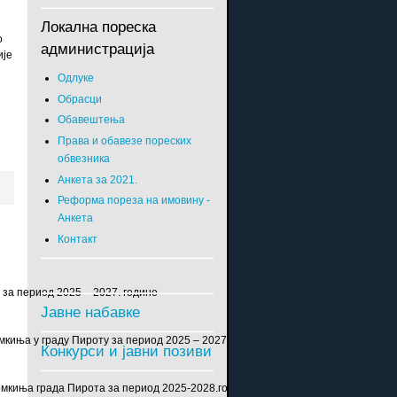
Локална пореска
о
администрација
ије
Одлуке
Обрасци
Обавештења
Права и обавезе пореских
обвезника
Анкета за 2021.
Реформа пореза на имовину -
Анкета
Контакт
за период 2025 – 2027. године
Јавне набавке
мкиња у граду Пироту за период 2025 – 2027. године
Конкурси и јавни позиви
Ромкиња града Пирота за период 2025-2028.године