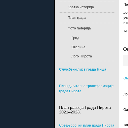
По
Кратка историја
до
План града
уч
и 
Фото галерија
мр
Град
Околина
О
Лого Пирота
Службени лист града Ниша
Об
План дигиталне трансформације
града Пирота
Ло
План развоја Града Пирота
Од
2021–2028.
Ја
Средњорочни план града Пирота