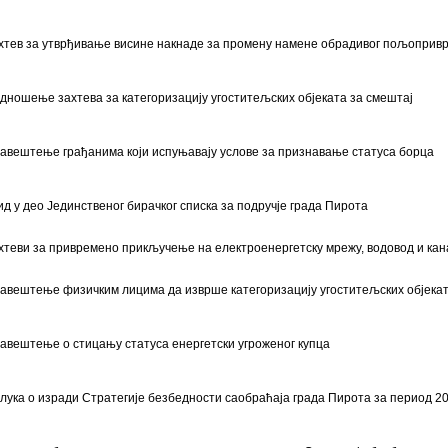
хтев за утврђивање висине накнаде за промену намене обрадивог пољопри
дношење захтева за категоризацију угоститељских објеката за смештај
авештење грађанима који испуњавају услове за признавање статуса борца
ид у део Јединственог бирачког списка за подручје града Пирота
хтеви за привремено прикључење на електроенергетску мрежу, водовод и кан
авештење физичким лицима да изврше категоризацију угоститељских објеката
авештење о стицању статуса енергетски угроженог купца
лука о изради Стратегије безбедности саобраћаја града Пирота за период 20