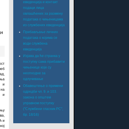
евиденција и контакт
подаци лица
овлашћених за размену
података о чињеницама
из службених евиденција
ан
Прибављање личних
података о којима се
води службена
евиденција
Изјава да ће странка у
поступку сама прибавити
ост
чињенице које су
веб
неопходне за
ад,
одлучивање
ања
и и
Обавештење о примени
на
одредби чл. 9. и 103.
и
закона о општем
управном поступку
("Службени гласник РС",
ању
бр. 18/16)
ва,
ћ и
ној