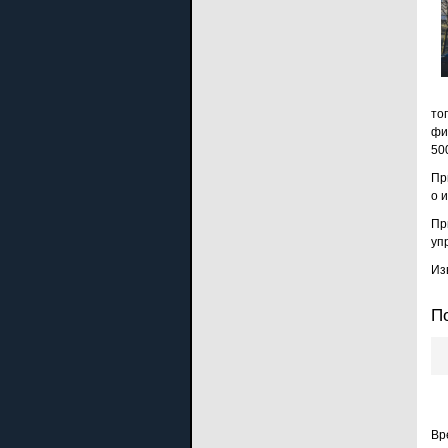
то
фи
50
Пр
о 
Пр
уп
Из
П
Вр