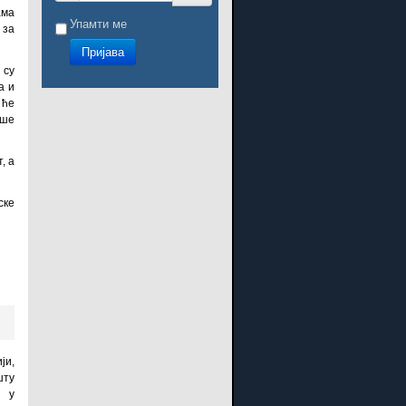
ама
Упамти ме
 за
Пријава
 су
а и
 ће
ише
, а
ске
и
ји,
шту
и у