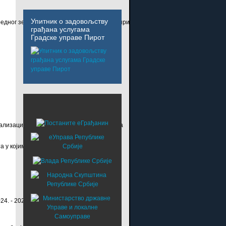
Упитник о задовољству
вредног земљишта и коришћење у непољопривредне сврхе или ослобађање о
грађана услугама
Градске управе Пирот
ализацију незаконито изграђених објеката
 у којима пружају услуге смештаја
24. - 2028. са акционим планом