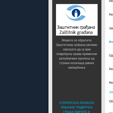
Ре
Ре
Ја
Можете се обратити
Из
Заштитнику грађана уколико
сматрате да су вам
повређена права применом
Од
републичких прописа од
стране носилаца јавних
овлашћења
Ре
Ре
Ја
Об
СТРАТЕГИЈА РАЗВОЈА
УРБАНОГ ПОДРУЧЈА
ГРАДА ПИРОТА И