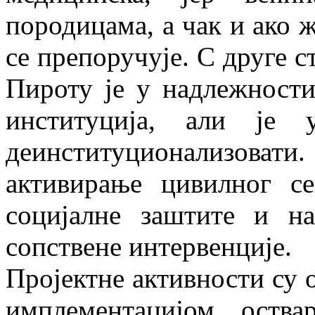
породицама, а чак и ако ж
се препоручује. С друге с
Пироту је у надлежности
институција, али је 
деинституционализовати
активирање цивилног се
социјалне заштите и на
сопствене интервенције.
Пројектне активности су
имплементацијом оства