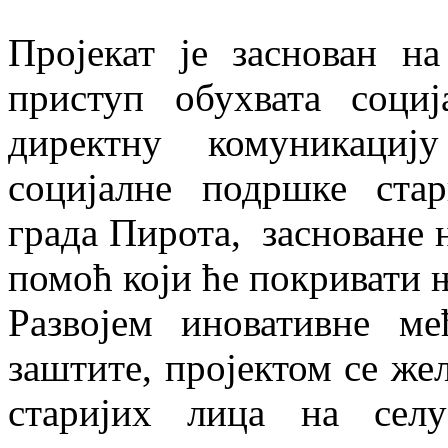
Пројекат је заснован н
приступ обухвата социј
директну комуникациј
социјалне подршке стар
града Пирота, засноване
помоћ који ће покривати 
Развојем иновативне ме
заштите, пројектом се ж
старијих лица на сел