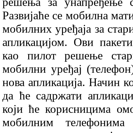
решења за унапређење с
Развијаће се мобилна мати
мобилних уређаја за стар
апликацијом. Ови пакети
као пилот решење стар
мобилни уређај (телефон
нова апликација. Начин к
да ће садржати апликаци
који ће корисницима ом
мобилним телефонима