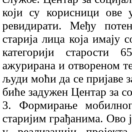
који су корисници ове 
ревидирати. Међу поте
старија лица која имају 
категорији старости 6
ажурирана и отвореном те
људи моћи да се пријаве з
биће задужен Центар за со
3. Формирање мобилног
старијим грађанима. Ово 
у реализацији пројекта