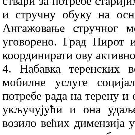
ствари за потребе стариј
и стручну обуку на осн
Ангажовање стручног м
уговорено. Град Пирот 
координирати ову активно
4. Набавка теренских 
мобилне услуге соција
потребе рада на терену и 
укључујући и она удаље
возило већих димензија у