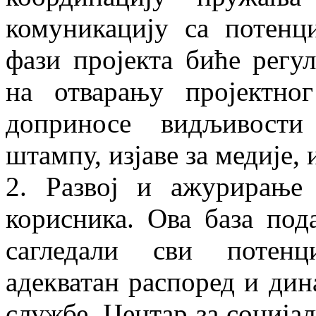
комуникацију са потенц
фази пројекта биће регу
на отварању пројектног
доприносе видљивости 
штампу, изјаве за медије, 
2. Развој и ажурирање 
корисника. Ова база под
сагледали сви потенц
адекватан распоред и ди
службе. Центар за соција