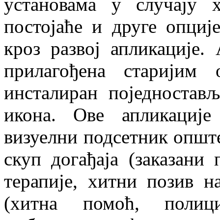
установама у случају х
постојаће и друге опциј
кроз развој апликације.
прилагођена старијим 
инсталиран поједностав
икона. Ове апликације
визуелни подсетник општ
скуп догађаја (заказани 
терапије, хитни позив н
(хитна помоћ, полициј