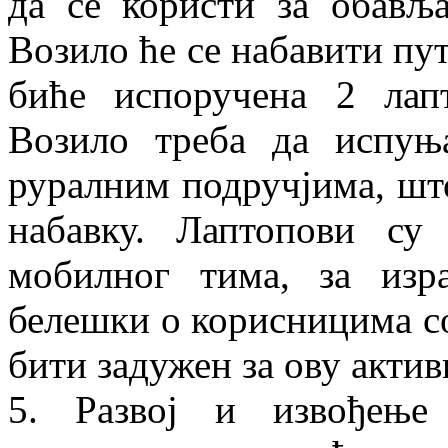
да се користи за обављ
Возило ће се набавити пут
биће испоручена 2 лап
Возило треба да испуњ
руралним подручјима, што
набавку. Лаптопови су
мобилног тима, за изр
белешки о корисницима со
бити задужен за ову актив
5. Развој и извођење 