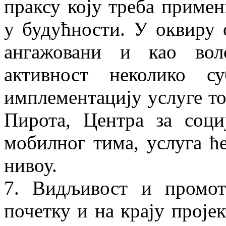
праксу коју треба приме
у будућности. У оквиру 
ангажовани и као воло
активност неколико су
имплементацију услуге т
Пирота, Центра за соци
мобилног тима, услуга ћ
нивоу.
7. Видљивост и промоти
почетку и на крају проје