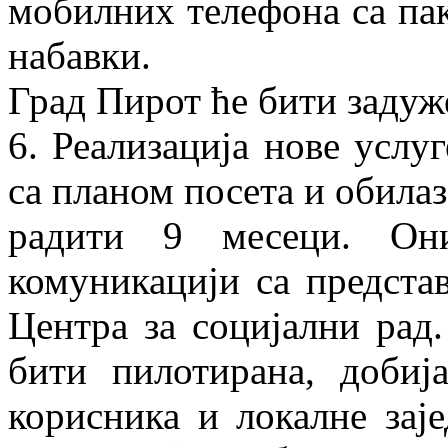
мобилних телефона са па
набавки.
Град Пирот ће бити задуж
6. Реализација нове услу
са планом посета и обила
радити 9 месеци. Он
комуникацији са предста
Центра за социјални рад.
бити пилотирана, добиј
корисника и локалне зај