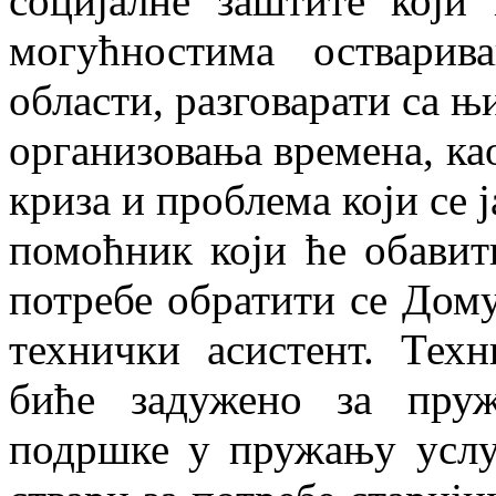
социјалне заштите који
могућностима остварив
области, разговарати са њ
организовања времена, к
криза и проблема који се 
помоћник који ће обавит
потребе обратити се Дом
технички асистент. Тех
биће задужено за пруж
подршке у пружању услу