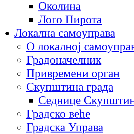
Околина
Лого Пирота
Локална самоуправа
О локалној самоупра
Градоначелник
Привремени орган
Скупштина града
Седнице Скупшти
Градско веће
Градска Управа