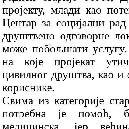
пројекту, млади као пот
Центар за социјални рад
друштвено одговорне ло
може побољшати услугу. 
на које пројекат утич
цивилног друштва, као и 
кориснике.
Свима из категорије ста
потребна је помоћ, б
медицинска, јер већ