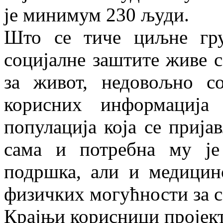
је минимум 230 људи.
Што се тиче циљне гру
социјалне заштите живе 
за живот, недовољно со
корисних информација
популација која се прија
сама и потребна му је
подршка, али и медицин
физичких могућности за 
Крајњи корисници пројект