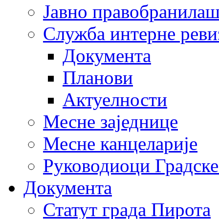
Јавно правобранила
Служба интерне реви
Документа
Планови
Актуелности
Месне заједнице
Месне канцеларије
Руководиоци Градске
Документа
Статут града Пирота