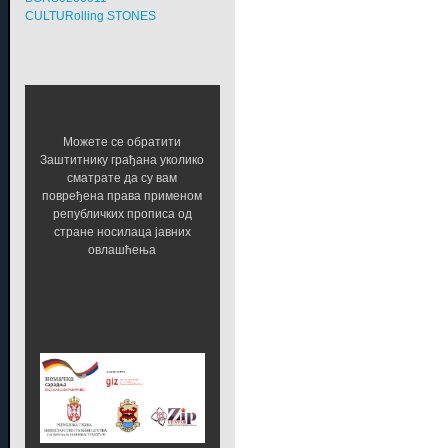
CULTURolling STONES
Можете се обратити
Заштитнику грађана уколико
сматрате да су вам
повређена права применом
републичких прописа од
стране носилаца јавних
овлашћења