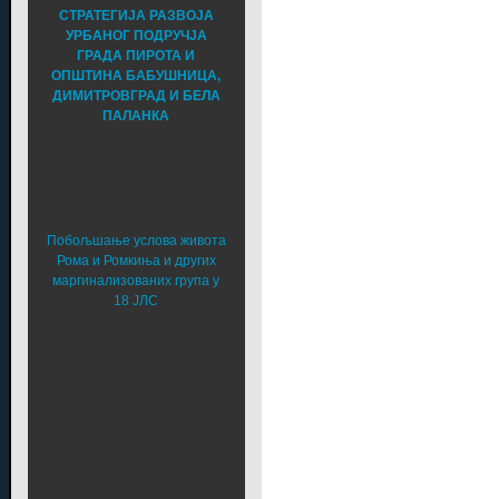
СТРАТЕГИЈА РАЗВОЈА
УРБАНОГ ПОДРУЧЈА
ГРАДА ПИРОТА И
ОПШТИНА БАБУШНИЦА,
ДИМИТРОВГРАД И БЕЛА
ПАЛАНКА
Побољшање услова живота
Рома и Ромкиња и других
маргинализованих група у
18 ЈЛС