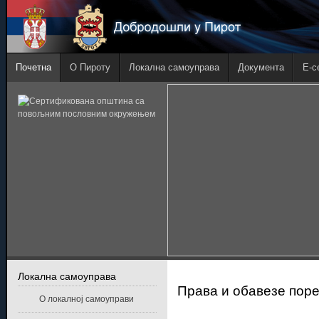
Почетна
О Пироту
Локална самоуправа
Документа
E-с
Локална самоуправа
Права и обавезе поре
О локалној самоуправи