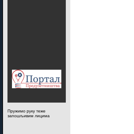
Пружимо руку теже
запошљивим лицима