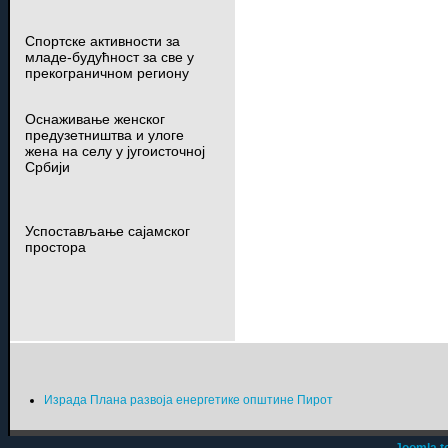
Спортске активности за
младе-будућност за све у
прекограничном региону
Оснаживање женског
предузетништва и улоге
жена на селу у југоисточној
Србији
Успостављање сајамског
простора
Израда Плана развоја енергетике општине Пирот