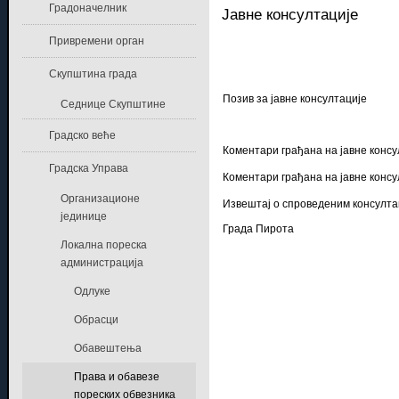
Градоначелник
Jавне консултације
Привремени орган
Скупштина града
Позив за јавне консултације
Седнице Скупштине
Градско веће
Коментари грађана на јавне консу
Градска Управа
Коментари грађана на јавне консу
Организационе
Извештај о спроведеним консулта
јединице
Града Пирота
Локална пореска
администрација
Одлуке
Обрасци
Обавештења
Права и обавезе
пореских обвезника