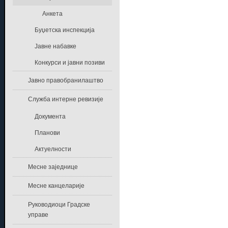
Анкета
Буџетска инспекција
Јавне набавке
Конкурси и јавни позиви
Јавно правобранилаштво
Служба интерне ревизије
Документа
Планови
Актуелности
Месне заједнице
Месне канцеларије
Руководиоци Градске
управе