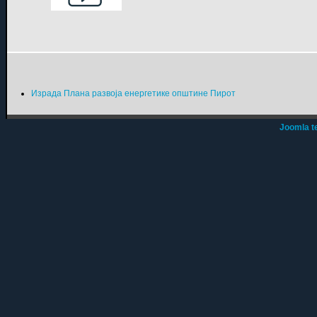
Израда Плана развоја енергетике општине Пирот
Joomla t