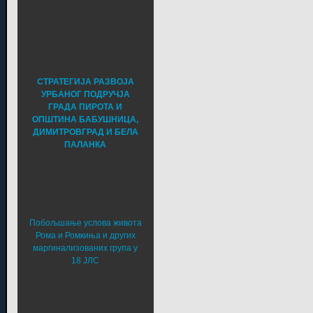
СТРАТЕГИЈА РАЗВОЈА
УРБАНОГ ПОДРУЧЈА
ГРАДА ПИРОТА И
ОПШТИНА БАБУШНИЦА,
ДИМИТРОВГРАД И БЕЛА
ПАЛАНКА
Побољшање услова живота
Рома и Ромкиња и других
маргинализованих група у
18 ЈЛС