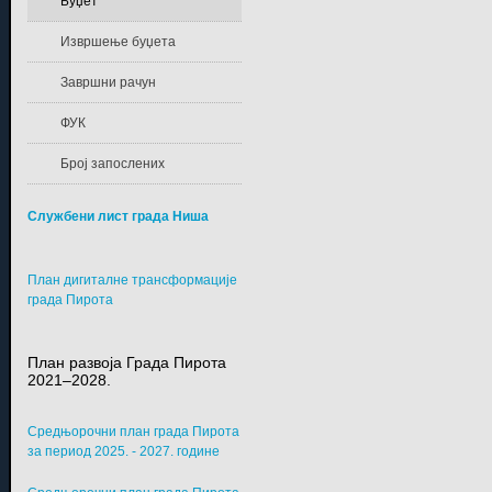
Буџет
Извршење буџета
Завршни рачун
ФУК
Број запослених
Службени лист града Ниша
План дигиталне трансформације
града Пирота
План развоја Града Пирота
2021–2028.
Средњорочни план града Пирота
за период 2025. - 2027. године