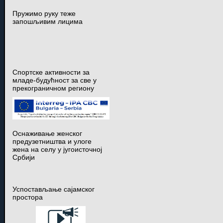
Пружимо руку теже
запошљивим лицима
Спортске активности за
младе-будућност за све у
прекограничном региону
Оснаживање женског
предузетништва и улоге
жена на селу у југоисточној
Србији
Успостављање сајамског
простора