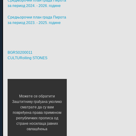
Средњорочни план града Пирота
за период 2024. - 2026. године
Средњорочни план града Пирота
за период 2023. - 2025. године
BGRS0200011
CULTURolling STONES
Можете се обратити
Заштитнику грађана уколико
сматрате да су вам
повређена права применом
републичких прописа од
стране носилаца јавних
овлашћења