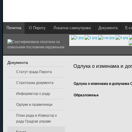
Почетна
О Пироту
Локална самоуправа
Документа
E-с
Документа
Одлука о изменама и доп
Статут града Пирота
Стратешка документа
Одлука о изменама и допунама О
Информатор о раду
Образложење
Одлуке и правилници
План рада и Извештај о
раду Градске управе