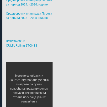
Средњорочни план града Пирота
за период 2024. - 2026. године
Средњорочни план града Пирота
за период 2023. - 2025. године
BGRS0200011
CULTURolling STONES
Можете се обратити
Заштитнику грађана уколико
сматрате да су вам
повређена права применом
републичких прописа од
стране носилаца јавних
овлашћења