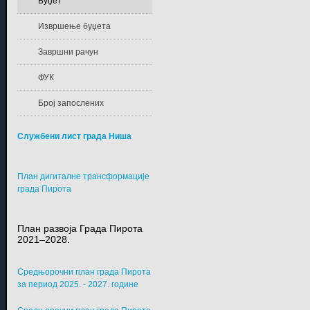
Буџет
Извршење буџета
Завршни рачун
ФУК
Број запослених
Службени лист града Ниша
План дигиталне трансформације
града Пирота
План развоја Града Пирота
2021–2028.
Средњорочни план града Пирота
за период 2025. - 2027. године