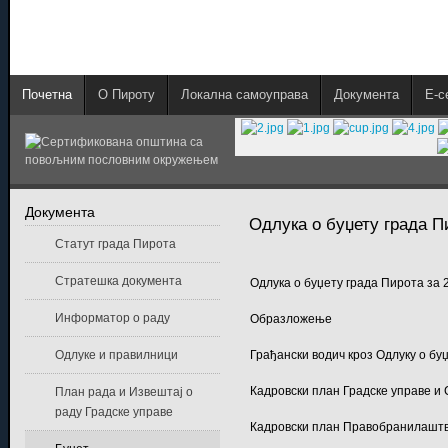
Почетна
О Пироту
Локална самоуправа
Документа
E-с
Документа
Одлука о буџету града П
Статут града Пирота
Стратешка документа
Одлука о буџету града Пирота за 
Информатор о раду
Образложење
Одлуке и правилници
Грађански водич кроз Одлуку о бу
Кадровски план Градске управе и 
План рада и Извештај о
раду Градске управе
Кадровски план Правобранилашт