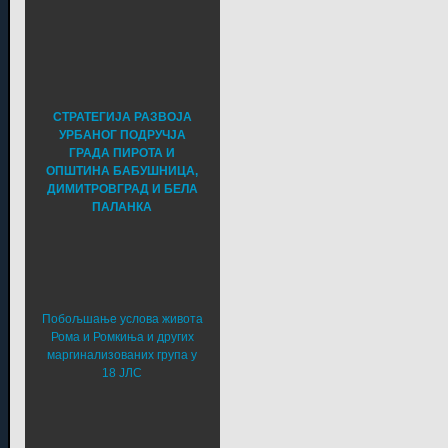
СТРАТЕГИЈА РАЗВОЈА
УРБАНОГ ПОДРУЧЈА
ГРАДА ПИРОТА И
ОПШТИНА БАБУШНИЦА,
ДИМИТРОВГРАД И БЕЛА
ПАЛАНКА
Побољшање услова живота
Рома и Ромкиња и других
маргинализованих група у
18 ЈЛС