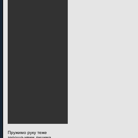
Пружимо руку теже
запошљивим лицима