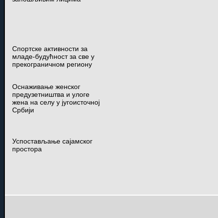
Спортске активности за
младе-будућност за све у
прекограничном региону
Оснаживање женског
предузетништва и улоге
жена на селу у југоисточној
Србији
Успостављање сајамског
простора