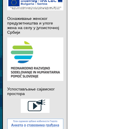
Оснаживање женског
предузетништва и улоге
жена на селу у југоисточној
Србији
Успостављање сајамског
простора