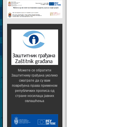
Можете се обратити
Заштитнику грађана уколико
сматрате да су вам
повређена права применом
републичких прописа од
стране носилаца јавних
овлашћења