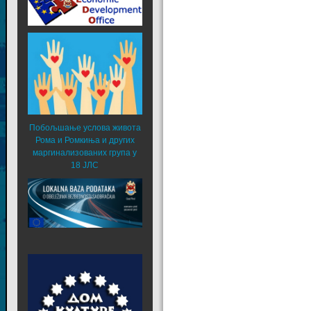
Побољшање услова живота
Рома и Ромкиња и других
маргинализованих група у
18 ЈЛС