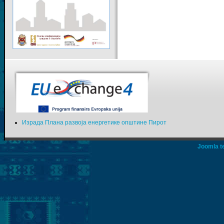
Израда Плана развоја енергетике општине Пирот
Joomla t