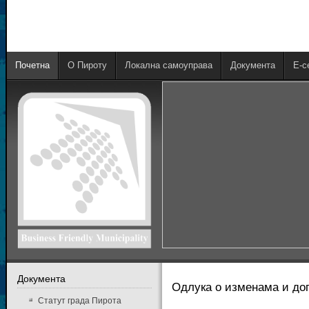
Почетна
О Пироту
Локална самоуправа
Документа
E-с
Документа
Одлука о изменама и доп
Статут града Пирота