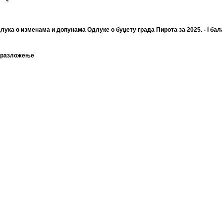
лука о изменама и допунама Одлуке о буџету града Пирота за 2025. - I бал
разложење