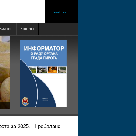
Latinica
Билтен
Контакт
та за 2025. - I ребаланс -