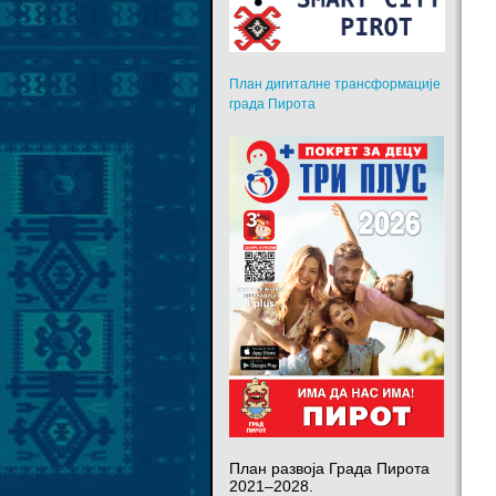
План дигиталне трансформације
града Пирота
План развоја Града Пирота
2021–2028.