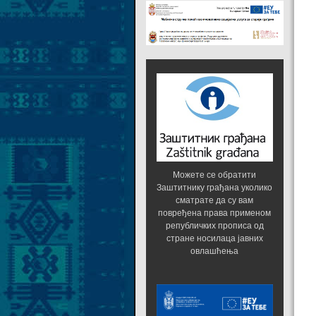
Можете се обратити
Заштитнику грађана уколико
сматрате да су вам
повређена права применом
републичких прописа од
стране носилаца јавних
овлашћења