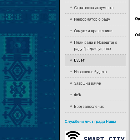
Стратешка документа
Од
Информатор о раду
Одлуке и правилници
Об
План рада и Извештај о
раду Градске управе
Буџет
Извршење буџета
Завршни рачун
ФУК
Број запослених
Службени лист града Ниша