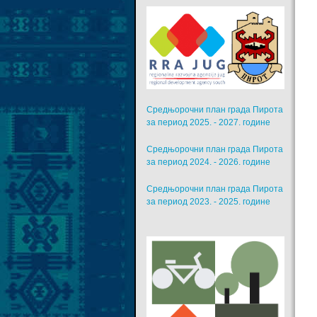
Средњорочни план града Пирота
за период 2025. - 2027. године
Средњорочни план града Пирота
за период 2024. - 2026. године
Средњорочни план града Пирота
за период 2023. - 2025. године