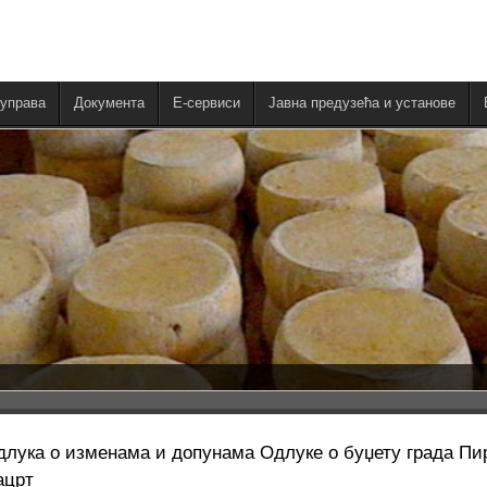
управа
Документа
E-сервиси
Јавна предузећа и установе
длука о изменама и допунама Одлуке о буџету града Пиро
ацрт