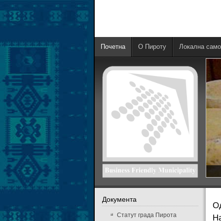
Почетна
О Пироту
Локална само
Документа
О
Статут града Пирота
Н