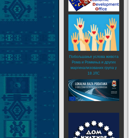
Побољшање услова живота
Рома и Ромкиња и других
маргинализованих група у
18 ЈЛС