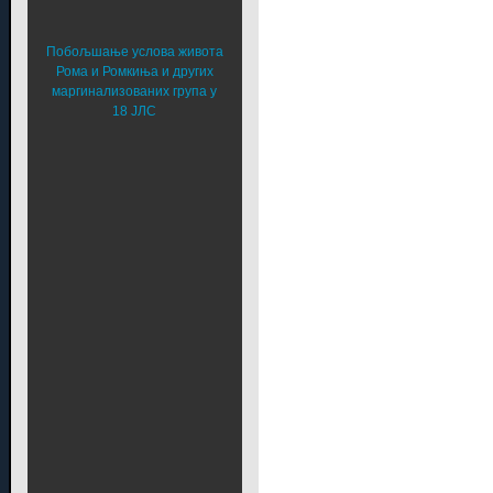
Побољшање услова живота
Рома и Ромкиња и других
маргинализованих група у
18 ЈЛС