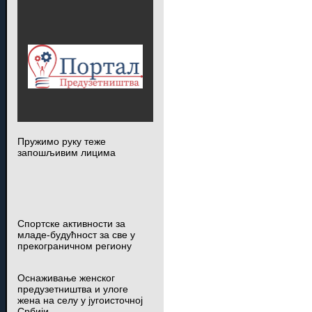
Пружимо руку теже
запошљивим лицима
Спортске активности за
младе-будућност за све у
прекограничном региону
Оснаживање женског
предузетништва и улоге
жена на селу у југоисточној
Србији