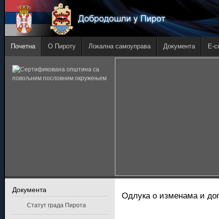
Почетна
О Пироту
Локална самоуправа
Документа
E-с
Документа
Одлука о изменама и доп
Статут града Пирота