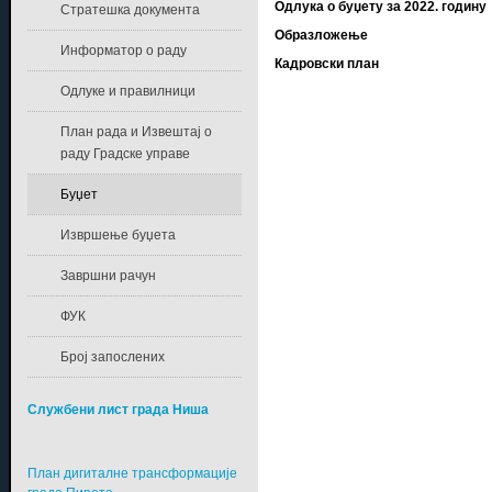
Одлука о буџету за 2022. годину
Стратешка документа
Образложење
Информатор о раду
Кадровски план
Одлуке и правилници
План рада и Извештај о
раду Градске управе
Буџет
Извршење буџета
Завршни рачун
ФУК
Број запослених
Службени лист града Ниша
План дигиталне трансформације