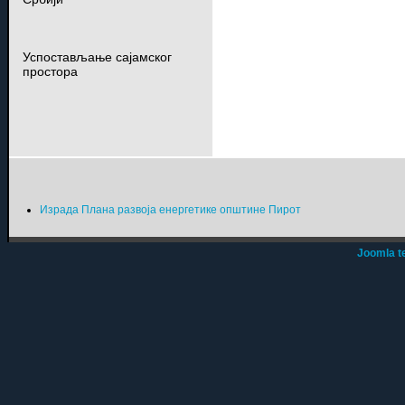
Успостављање сајамског
простора
Израда Плана развоја енергетике општине Пирот
Joomla t