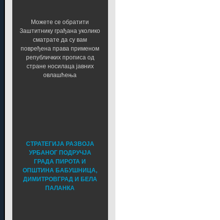
Можете се обратити
Заштитнику грађана уколико
сматрате да су вам
повређена права применом
републичких прописа од
стране носилаца јавних
овлашћења
СТРАТЕГИЈА РАЗВОЈА
УРБАНОГ ПОДРУЧЈА
ГРАДА ПИРОТА И
ОПШТИНА БАБУШНИЦА,
ДИМИТРОВГРАД И БЕЛА
ПАЛАНКА