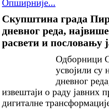
Опширније...
Скупштина града Пиро
дневног реда, највише
расвети и пословању 
Одборници С
усвојили су 
дневног реда
извештаји о раду јавних п
дигиталне трансформације