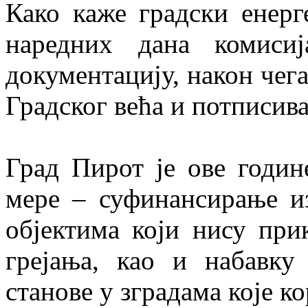
Како каже градски енерг
наредних дана комисиј
документацију, након чег
Градског већа и потписив
Град Пирот је ове годин
мере – суфинансирање и
објектима који нису пр
грејања, као и набавку
станове у зградама које к