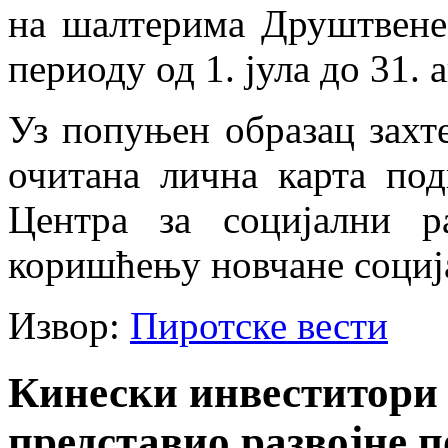
на шалтерима Друштвене 
периоду од 1. јула до 31. 
Уз попуњен образац захт
очитана лична карта под
Центра за социјални р
коришћењу новчане социј
Извор:
Пиротске вести
Кинески инвеститори 
представио развојне п