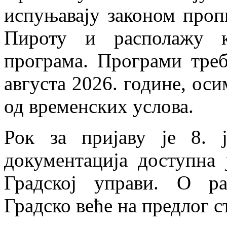
испуњавају законом проп
Пироту и располажу ка
програма. Програми треб
августа 2026. године, оси
од временских услова.
Рок за пријаву је 8. ј
документација доступна 
Градској управи. О ра
Градско веће на предлог с