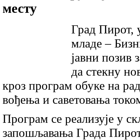
месту
Град Пирот, 
младе – Бизн
јавни позив 
да стекну но
кроз програм обуке на ра
вођења и саветовања током
Програм се реализује у с
запошљавања Града Пирота