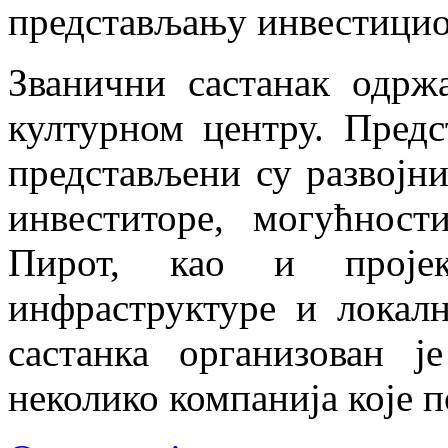
представљању инвестицио
Званични састанак одрж
културном центру. Предс
представљени су развојни
инвеститоре, могућност
Пирот, као и пројек
инфраструктуре и локалн
састанка организован ј
неколико компанија које п