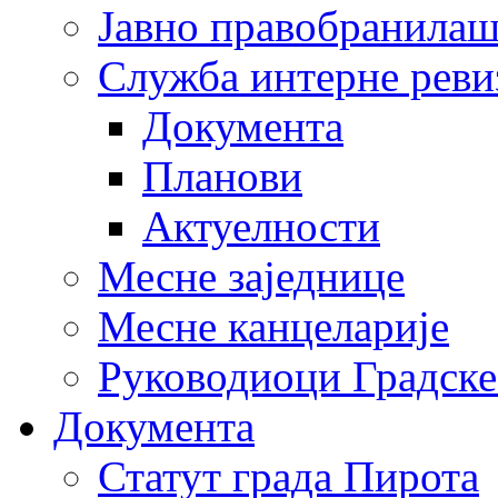
Јавно правобранила
Служба интерне реви
Документа
Планови
Актуелности
Месне заједнице
Месне канцеларије
Руководиоци Градске
Документа
Статут града Пирота