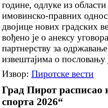
године, одлуке из област
имовинско-правних односа
двојице нових градских в
вођено је о анексу уговор
партнерству за одржавање 
извештајима о пословању 
Извор:
Пиротске вести
Град Пирот расписао 
спорта 2026“