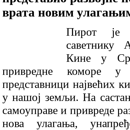
врата новим улагањи
Пирот је 
саветнику 
Кине у Срб
привредне коморе у
представници највећих ки
у нашој земљи. На саста
самоуправе и привреде ра
нова улагања, унапре