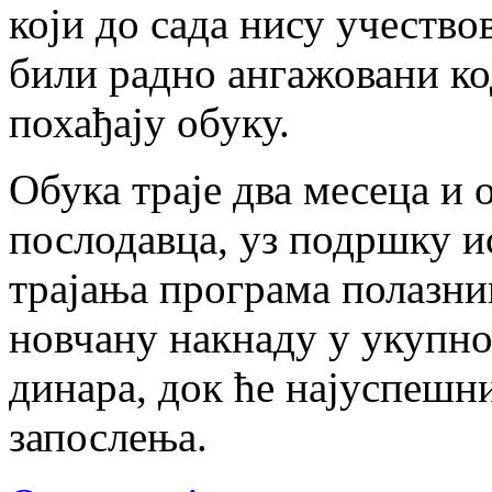
који до сада нису учество
били радно ангажовани ко
похађају обуку.
Обука траје два месеца и 
послодавца, уз подршку и
трајања програма полазни
новчану накнаду у укупно
динара, док ће најуспешн
запослења.