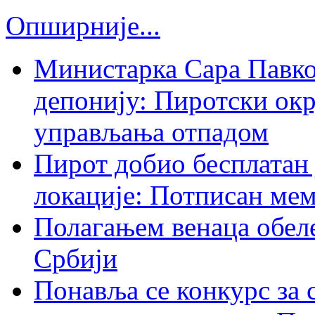
Опширније...
Министарка Сара Павк
депонију: Пиротски ок
управљања отпадом
Пирот добио бесплатан 
локације: Потписан ме
Полагањем венаца обеле
Србији
Понавља се конкурс за