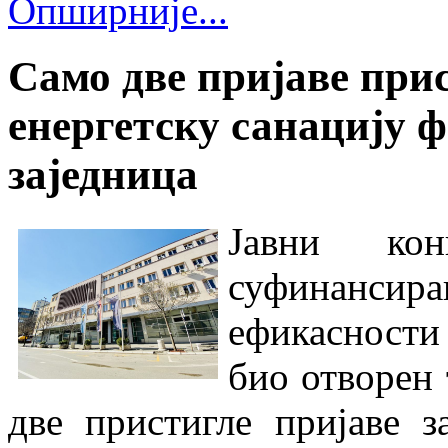
Опширније...
Само две пријаве прис
енергетску санацију 
заједница
Јавни ко
суфинанс
ефикасности 
био отворен 
две пристигле пријаве з