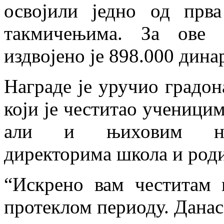
освојили једно од прв
такмичењима. За ове 
издвојено је 898.000 дина
Награде је уручио градо
који је честитао ученици
али и њиховим наст
директорима школа и род
“Искрено вам честитам 
протеклом периоду. Данас