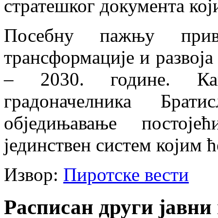
стратешког документа који
Посебну пажњу прив
трансформације и развоја
– 2030. године. Ка
градоначелника Брат
обједињавање постој
јединствен систем којим 
Извор:
Пиротске вести
Расписан други јавни 