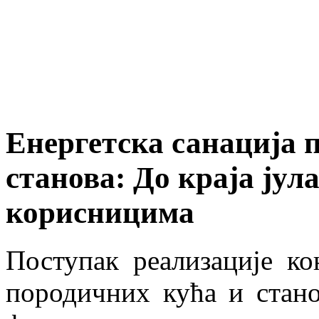
Енергетска санација 
станова: До краја јул
корисницима
Поступак реализације ко
породичних кућа и стан