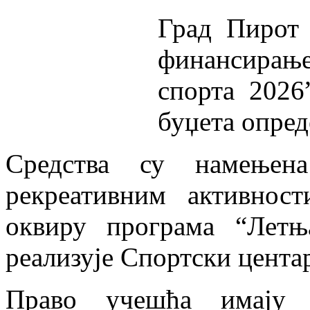
Град Пирот 
финансира
спорта 2026
буџета опред
Средства су намењен
рекреативним активнос
оквиру програма “Летњ
реализује Спортски цента
Право учешћа имају с