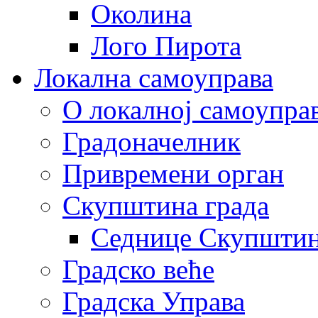
Околина
Лого Пирота
Локална самоуправа
О локалној самоупра
Градоначелник
Привремени орган
Скупштина града
Седнице Скупшти
Градско веће
Градска Управа