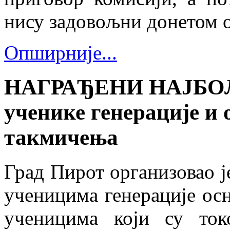
нису задовољни донетом о
Опширније...
НАГРАЂЕНИ НАЈБОЉ
ученике генерације и 
такмичења
Град Пирот организовао ј
ученицима генерације ос
ученицима који су ток