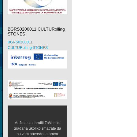
BGRS0200011 CULTURolling
STONES
BGRS0200011
CULTURolling STONES
Možete se obratiti Zaštitniku
građana ukoliko smatrate da
su vam povređena prava