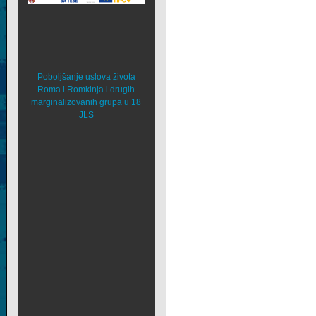
Poboljšanje uslova života
Roma i Romkinja i drugih
marginalizovanih grupa u 18
JLS